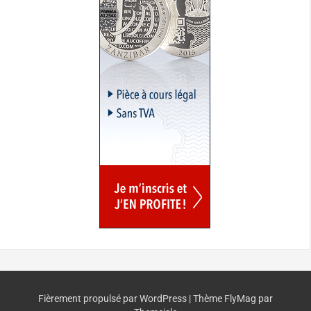
Fièrement propulsé par WordPress
|
Thème
FlyMag
par