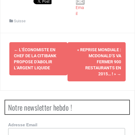
Ema
il
Suisse
Navigation
←
L’ÉCONOMISTE EN
« REPRISE MONDIALE :
d'article
CHEF DE LA CITIBANK
MCDONALD’S VA
PROPOSE D’ABOLIR
FERMER 900
L’ARGENT LIQUIDE
RESTAURANTS EN
2015… ! »
→
Notre newsletter hebdo !
Adresse Email