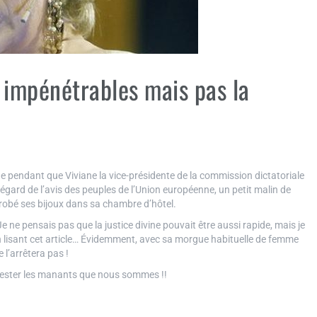
 impénétrables mais pas la
 pendant que Viviane la vice-présidente de la commission dictatoriale
’égard de l’avis des peuples de l’Union européenne, un petit malin de
dérobé ses bijoux dans sa chambre d’hôtel.
Je ne pensais pas que la justice divine pouvait être aussi rapide, mais je
n lisant cet article… Évidemment, avec sa morgue habituelle de femme
 l’arrêtera pas !
étester les manants que nous sommes !!