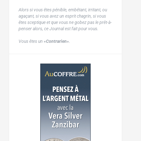
Alors si vous êtes pénible, embêtant, irritant, ou
agaçant, si vous avez un esprit chagrin, si vous
êtes sceptique et que vous ne gobez pas le prêt-à-
penser alors, ce Journal est fait pour vous.
Vous êtes un
«Contrarien»
.