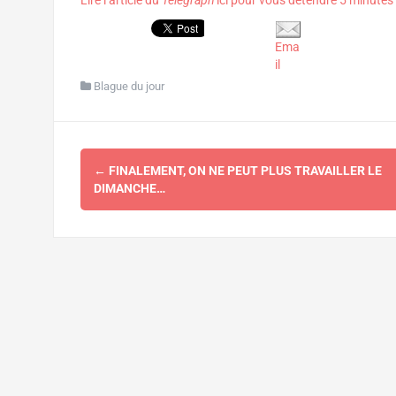
Lire l’article du
Telegraph
ici pour vous détendre 5 minutes
Ema
il
Blague du jour
Navigation
←
FINALEMENT, ON NE PEUT PLUS TRAVAILLER LE
d'article
DIMANCHE…