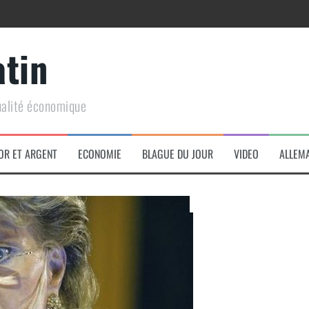
atin
ualité économique
arme de conquête géopolitique massive
OR ET ARGENT
ECONOMIE
BLAGUE DU JOUR
VIDEO
ALLEM