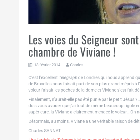
Les voies du Seigneur sont
chambre de Viviane !
13 février 2014
Charles
C’est l’excellent
Telegraph
de Londres qui nous apprend que
de Bruxelles nous faisait part de son plus grand mépris à l
voleur faisait les poches de la dame et Viviane s’est fait 
Finalement, n’aurait-elle pas été punie par le petit Jésus ? 
dois vous avouer que j’ai tout de même beaucoup rigolé e
supérieure, la Viviane a clairement menacé le voleur… On ne
Désormais, au moins, Viviane a une véritable raison de d
Charles SANNAT