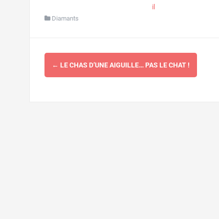
il
Diamants
Navigation
←
LE CHAS D’UNE AIGUILLE… PAS LE CHAT !
d'article