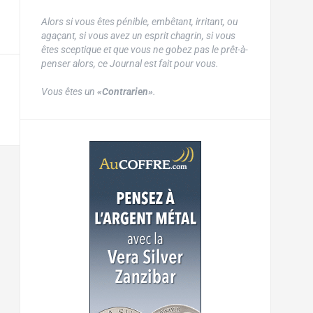
Alors si vous êtes pénible, embêtant, irritant, ou
agaçant, si vous avez un esprit chagrin, si vous
êtes sceptique et que vous ne gobez pas le prêt-à-
penser alors, ce Journal est fait pour vous.
Vous êtes un
«Contrarien»
.