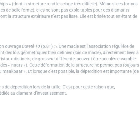
 chips » (dont la structure rend le sciage très difficile). Même si ces formes
tes de belle forme), elles ne sont pas exploitables pour des diamants
nt la structure extérieure n’est pas lisse. Elle est brisée tout en étant de
son ouvrage
Dureté 10
(p.81) : « Une macle est l’association régulière de
nt des lois géométriques bien définies (lois de macle), directement liées à
ristaux distincts, de grosseur différente, peuvent être accolés ensemble
t des « naats »). Cette déformation de la structure ne permet pas toujours
 ou maakbaar ». Et lorsque c’est possible, la déperdition est importante (de
s de déperdition lors de la taille. C’est pour cette raison que,
édiée au diamant d’investissement.