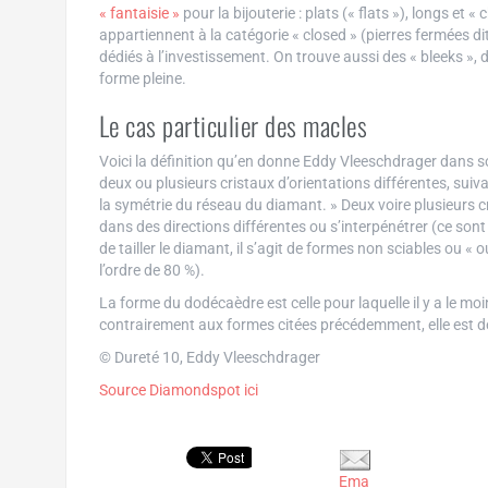
« fantaisie »
pour la bijouterie : plats (« flats »), longs et «
appartiennent à la catégorie « closed » (pierres fermées di
dédiés à l’investissement. On trouve aussi des « bleeks », do
forme pleine.
Le cas particulier des macles
Voici la définition qu’en donne Eddy Vleeschdrager dans 
deux ou plusieurs cristaux d’orientations différentes, suiva
la symétrie du réseau du diamant. » Deux voire plusieurs c
dans des directions différentes ou s’interpénétrer (ce son
de tailler le diamant, il s’agit de formes non sciables ou «
l’ordre de 80 %).
La forme du dodécaèdre est celle pour laquelle il y a le moin
contrairement aux formes citées précédemment, elle est d
© Dureté 10, Eddy Vleeschdrager
Source Diamondspot ici
Ema