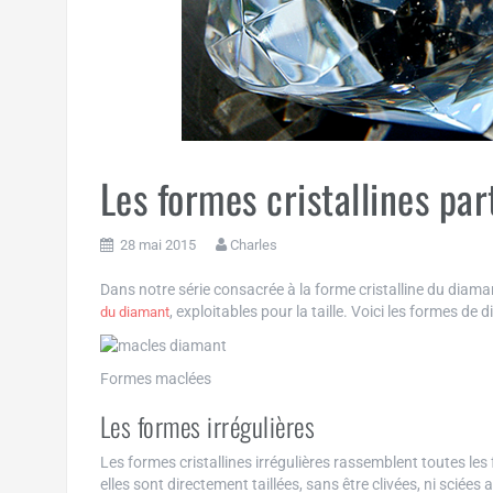
Les formes cristallines pa
28 mai 2015
Charles
Dans notre série consacrée à la forme cristalline du di
, exploitables pour la taille. Voici les formes de d
du diamant
Formes maclées
Les formes irrégulières
Les formes cristallines irrégulières rassemblent toutes l
elles sont directement taillées, sans être clivées, ni sciée