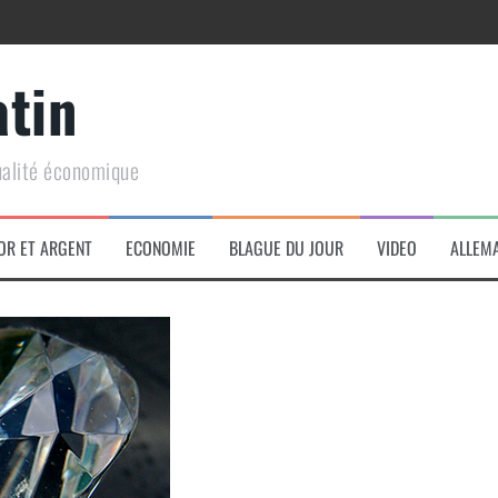
atin
ualité économique
arme de conquête géopolitique massive
OR ET ARGENT
ECONOMIE
BLAGUE DU JOUR
VIDEO
ALLEM