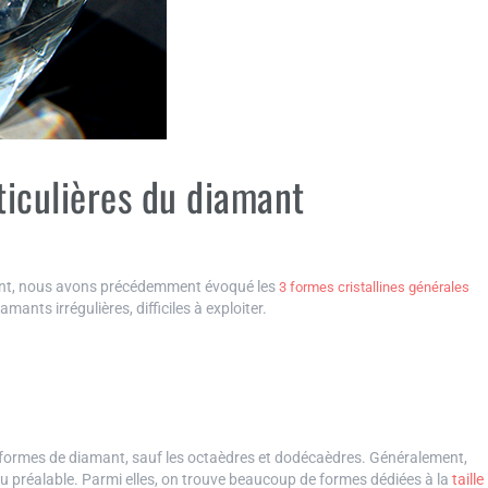
rticulières du diamant
amant, nous avons précédemment évoqué les
3 formes cristallines générales
iamants irrégulières, difficiles à exploiter.
es formes de diamant, sauf les octaèdres et dodécaèdres. Généralement,
s au préalable. Parmi elles, on trouve beaucoup de formes dédiées à la
taille