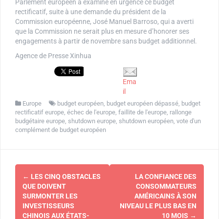
Parlement européen a examiné en urgence ce budget
rectificatif, suite à une demande du président de la
Commission européenne, José Manuel Barroso, qui a averti
que la Commission ne serait plus en mesure d’honorer ses
engagements à partir de novembre sans budget additionnel.
Agence de Presse Xinhua
Ema
il
Europe
budget européen
,
budget européen dépassé
,
budget
rectificatif europe
,
échec de l'europe
,
faillite de l'europe
,
rallonge
budgétaire europe
,
shutdown europe
,
shutdown européen
,
vote d'un
complément de budget européen
Navigation
←
LES CINQ OBSTACLES
LA CONFIANCE DES
d'article
QUE DOIVENT
CONSOMMATEURS
SURMONTER LES
AMÉRICAINS À SON
INVESTISSEURS
NIVEAU LE PLUS BAS EN
CHINOIS AUX ÉTATS-
10 MOIS
→