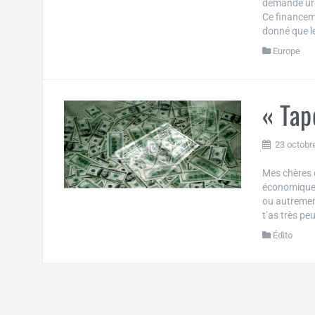
demande urg
Ce financem
donné que le
Europe
« Tap
23 octobr
Mes chères c
économique a
ou autrement
t’as très pe
Édito