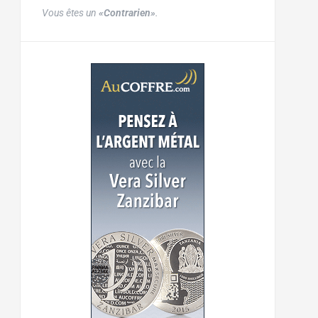
Vous êtes un
«Contrarien»
.