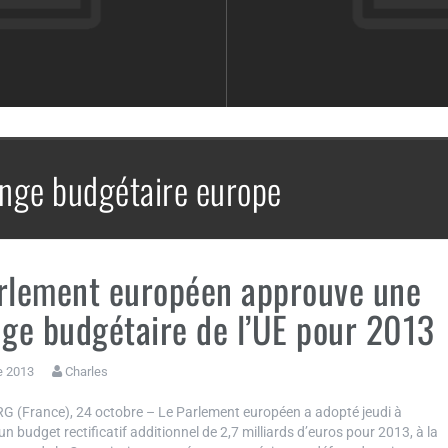
onge budgétaire europe
rlement européen approuve une
nge budgétaire de l’UE pour 2013
e 2013
Charles
(France), 24 octobre – Le Parlement européen a adopté jeudi à
n budget rectificatif additionnel de 2,7 milliards d’euros pour 2013, à la