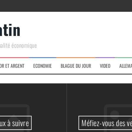
atin
ualité économique
arme de conquête géopolitique massive
OR ET ARGENT
ECONOMIE
BLAGUE DU JOUR
VIDEO
ALLEM
Méfiez-vous des vendeurs de Coq