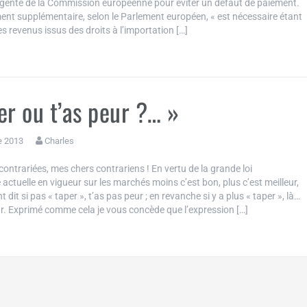
ente de la Commission européenne pour éviter un défaut de paiement.
ent supplémentaire, selon le Parlement européen, « est nécessaire étant
s revenus issus des droits à l’importation […]
er ou t’as peur ?… »
e 2013
Charles
ontrariées, mes chers contrariens ! En vertu de la grande loi
ctuelle en vigueur sur les marchés moins c’est bon, plus c’est meilleur,
 dit si pas « taper », t’as pas peur ; en revanche si y a plus « taper », là…
ur. Exprimé comme cela je vous concède que l’expression […]