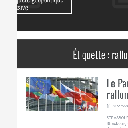
Étiquette :
rall
Le Pa
rallo
28 octobr
STRASBOURG 
Strasbourg u