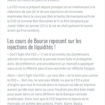
billets, ou moins de planche à billets !
La FED nous a préparé depuis presque un an maintenant à la
réduction de ses QE et de ses injections de monnaies
imprimées dans la cave par Ben le barbu (le mamamouchi de
la FED se nomme Ben Bernanke et il va être remplacé par
Janet Yellen en janvier 2014, le rat en chef quittant le navire
avant qu’il ne sombre).
Les cours de Bourse reposent sur les
injections de liquidités !
« Don’t fight the FED » ! C’est le proverbe, les Zaméricains
adorent les proverbes et la pensée toute faite et prédigérée
avec, de préférence, une procédure et un manuel à appliquer
sans avoir à réfléchir plus d’une seconde car réfléchir fatigue.
Alors « don’t fight the FED » ça veut dire « ne te bats pas contre
la FED »… Ben oui, ne sois pas débile, vu que la FED a plus
d’argent que tout le monde dans la mesure où elle en imprime
autant qu’elle veut dans sa cave, faudrait pas être bien malin
pour jouer dans un sens différent de la Banque centrale
américaine. Donc tant que la FED imprime et injecte de la
monnaie, on achète des actions. Point. Barre. Basta.