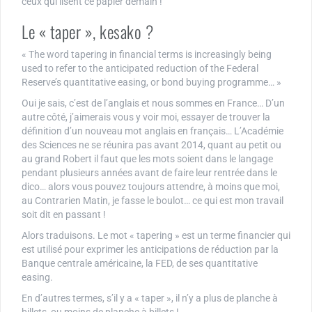
ceux qui lisent ce papier demain !
Le « taper », kesako ?
« The word tapering in financial terms is increasingly being
used to refer to the anticipated reduction of the Federal
Reserve’s quantitative easing, or bond buying programme… »
Oui je sais, c’est de l’anglais et nous sommes en France… D’un
autre côté, j’aimerais vous y voir moi, essayer de trouver la
définition d’un nouveau mot anglais en français… L’Académie
des Sciences ne se réunira pas avant 2014, quant au petit ou
au grand Robert il faut que les mots soient dans le langage
pendant plusieurs années avant de faire leur rentrée dans le
dico… alors vous pouvez toujours attendre, à moins que moi,
au Contrarien Matin, je fasse le boulot… ce qui est mon travail
soit dit en passant !
Alors traduisons. Le mot « tapering » est un terme financier qui
est utilisé pour exprimer les anticipations de réduction par la
Banque centrale américaine, la FED, de ses quantitative
easing.
En d’autres termes, s’il y a « taper », il n’y a plus de planche à