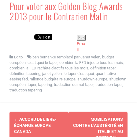
Pour voter aux Golden Blog Awards
2013 pour le Contrarien Matin
Ema
il
Édito
ben bernanke remplacé par Janet yelen
,
budget
européen
,
c'est quoi le taper
,
combien la FED injecte tous les mois
,
combien la FED rachète d'actifs tous les mois
,
définition taper
,
définition tapering
,
janet yellen
,
le taper c'est quoi
,
quantitative
easing fed
,
rallonge budgétaire europe
,
shutdown europe
,
shutdown
européen
,
taper
,
tapering
,
traduction du mot taper
,
traduction taper
,
traduction tapering
Navigation
←
ACCORD DE LIBRE-
MOBILISATIONS
d'article
ÉCHANGE EUROPE
CONTRE L’AUSTÉRITÉ EN
CANADA
ITALIE ET AU