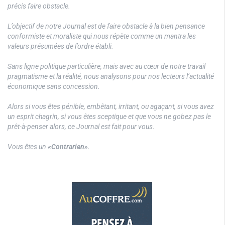
précis faire obstacle.
L’objectif de notre Journal est de faire obstacle à la bien pensance
conformiste et moraliste qui nous répète comme un mantra les
valeurs présumées de l’ordre établi.
Sans ligne politique particulière, mais avec au cœur de notre travail
pragmatisme et la réalité, nous analysons pour nos lecteurs l’actualité
économique sans concession.
Alors si vous êtes pénible, embêtant, irritant, ou agaçant, si vous avez
un esprit chagrin, si vous êtes sceptique et que vous ne gobez pas le
prêt-à-penser alors, ce Journal est fait pour vous.
Vous êtes un
«Contrarien»
.