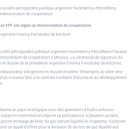
m et YPF ont signé un mémorandum de coopération.
ciété pétrogazière publique argentine Yacimientos Petroliferos Fiscales
 un mémorandum de coopération à Moscou. La cérémonie de signature du
le en Russie de la présidente argentine Cristina Fernández de Kirchner.
ambassadeur d’Argentine en Russie Anselmo Tettamanti, la visite sera
n d’un nouveau bloc à la centrale nucléaire d’Atucha et au développement
e.
présente un pays stratégique avec des gisements d’hydrocarbures
Gazprom International négocie sa participation à plusieurs projets
azprom envisage de livrer du gaz naturel liquéfié en Argentine. Gazprom
té un appel d’offres pour la livraison de dix lots de gaz liquéfié aux