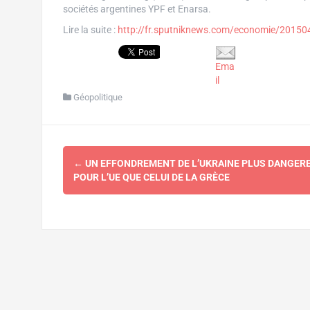
sociétés argentines YPF et Enarsa.
Lire la suite :
http://fr.sputniknews.com/economie/201
Ema
il
Géopolitique
Navigation
←
UN EFFONDREMENT DE L’UKRAINE PLUS DANGER
d'article
POUR L’UE QUE CELUI DE LA GRÈCE