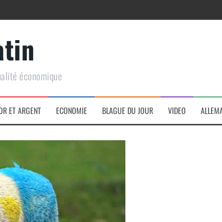
atin
ualité économique
arme de conquête géopolitique massive
OR ET ARGENT
ECONOMIE
BLAGUE DU JOUR
VIDEO
ALLEM