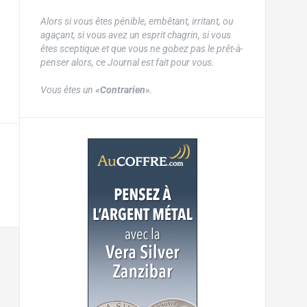
Alors si vous êtes pénible, embêtant, irritant, ou
agaçant, si vous avez un esprit chagrin, si vous
êtes sceptique et que vous ne gobez pas le prêt-à-
penser alors, ce Journal est fait pour vous.
Vous êtes un
«Contrarien»
.