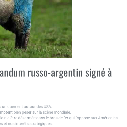
andum russo-argentin signé à
s uniquement autour des USA.
mptent bien peser sur la scène mondiale.
oin d’être désarmée dans le bras de fer qui l’oppose aux Américains.
s et nos intérêts stratégiques.