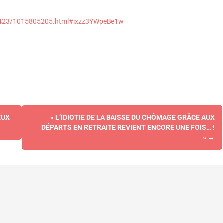
50423/1015805205.html#ixzz3YWpeBe1w
EUX
« L’IDIOTIE DE LA BAISSE DU CHÔMAGE GRÂCE AUX
DÉPARTS EN RETRAITE REVIENT ENCORE UNE FOIS… !
»
→