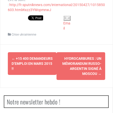
:
http://fr.sputniknews.com/international/20150427/1015850
603.html#ixzz3YWopmnwJ
Ema
il
Crise ukrainienne
Navigation
←
+15 400 DEMANDEURS
HYDROCARBURES : UN
d'article
D’EMPLOI EN MARS 2015
MÉMORANDUM RUSSO-
!!
ARGENTIN SIGNÉ À
MOSCOU
→
Notre newsletter hebdo !