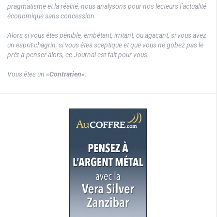
pragmatisme et la réalité, nous analysons pour nos lecteurs l’actualité
économique sans concession.
Alors si vous êtes pénible, embêtant, irritant, ou agaçant, si vous avez
un esprit chagrin, si vous êtes sceptique et que vous ne gobez pas le
prêt-à-penser alors, ce Journal est fait pour vous.
Vous êtes un
«Contrarien»
.