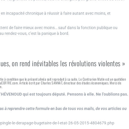
 en incapacité chronique à réussir à faire autant avec moins, et
ettent de faire mieux avec moins… sauf dans la fonction publique ou
 au rendez-vous, c’est la panique à bord.
ques, on rend inévitables les révolutions violentes »
rtie à condition que le présent alinéa soit reproduit à sa suite. Le Contrarien Matin est un quotidien
 AuCOFFRE.com. Article écrit par Charles SANNAT, directeur des études économiques. Merci de
m.
HÉVENOUD qui est toujours député. Pensons à elle. Ne l’oublions pas.
s à reprendre cette formule en bas de tous vos mails, de vos articles ou
pingle-le-derapage-bugetaire-de-l-etat-26-05-2015-4804679.php