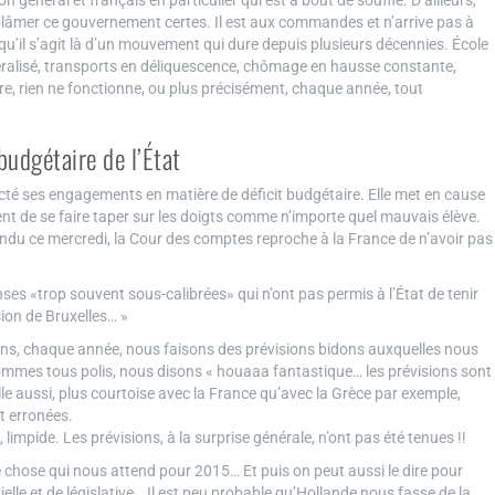
 général et français en particulier qui est à bout de souffle. D’ailleurs,
blâmer ce gouvernement certes. Il est aux commandes et n’arrive pas à
t qu’il s’agit là d’un mouvement qui dure depuis plusieurs décennies. École
néralisé, transports en déliquescence, chômage en hausse constante,
re, rien ne fonctionne, ou plus précisément, chaque année, tout
udgétaire de l’État
té ses engagements en matière de déficit budgétaire. Elle met en cause
vient de se faire taper sur les doigts comme n’importe quel mauvais élève.
rendu ce mercredi, la Cour des comptes reproche à la France de n’avoir pas
ses «trop souvent sous-calibrées» qui n’ont pas permis à l’État de tenir
ion de Bruxelles… »
ans, chaque année, nous faisons des prévisions bidons auxquelles nous
mmes tous polis, nous disons « houaaa fantastique… les prévisions sont
 aussi, plus courtoise avec la France qu’avec la Grèce par exemple,
t erronées.
, limpide. Les prévisions, à la surprise générale, n’ont pas été tenues !!
 chose qui nous attend pour 2015… Et puis on peut aussi le dire pour
elle et de législative… Il est peu probable qu’Hollande nous fasse de la