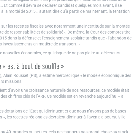
n… Et comme il devra se déclarer candidat quelques mois avant, il se
a moitié de 2015… autant dire qu’à partir de maintenant, la tentation
 sur les recettes fiscales avec notamment une incertitude sur la montée
e de responsabilité et de solidarité». De même, la Cour des comptes tire
015 dans la défense et l’enseignement scolaire tandis que «l’abandon de
s investissements en matière de transport. »
 de nouvelles économies, ce qui risque de ne pas plaire aux électeurs…
« est à bout de souffle »
F), Alain Rousset (PS), a estimé mercredi que « le modèle économique des
eurs missions.
ent d’avoir une croissance naturelle de nos ressources, ce modèle était
 des chiffres clés de l’ARF. Ce modèle est en revanche aujourd’hui « à
s dotations de l’État qui diminuent et que nous n’avons pas de bases
, les recettes régionales devraient diminuer à l’avenir, a poursuivi le
 20 ou 40, grandes ou petites, cela ne changera pas grand-chose au stock