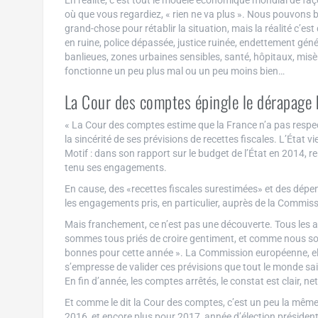
En réalité, c’est tout le modèle économique mondial de façon
où que vous regardiez, « rien ne va plus ». Nous pouvons 
grand-chose pour rétablir la situation, mais la réalité c’es
en ruine, police dépassée, justice ruinée, endettement gé
banlieues, zones urbaines sensibles, santé, hôpitaux, misè
fonctionne un peu plus mal ou un peu moins bien…
La Cour des comptes épingle le dérapage b
« La Cour des comptes estime que la France n’a pas respec
la sincérité de ses prévisions de recettes fiscales. L’État 
Motif : dans son rapport sur le budget de l’État en 2014, 
tenu ses engagements.
En cause, des «recettes fiscales surestimées» et des dépen
les engagements pris, en particulier, auprès de la Commiss
Mais franchement, ce n’est pas une découverte. Tous les 
sommes tous priés de croire gentiment, et comme nous so
bonnes pour cette année ». La Commission européenne, elle
s’empresse de valider ces prévisions que tout le monde sai
En fin d’année, les comptes arrêtés, le constat est clair, net
Et comme le dit la Cour des comptes, c’est un peu la même
2016, et encore plus pour 2017, année d’élection présidenti