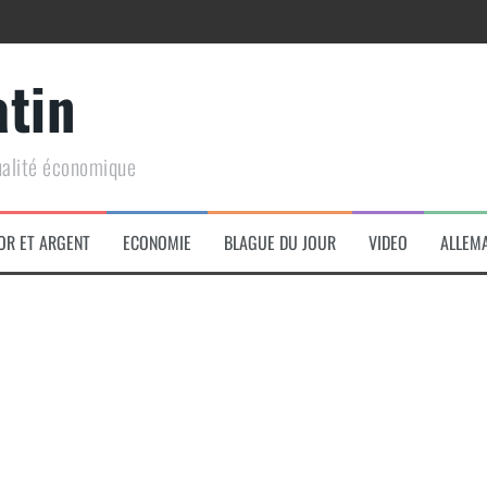
atin
ualité économique
arme de conquête géopolitique massive
OR ET ARGENT
ECONOMIE
BLAGUE DU JOUR
VIDEO
ALLEM