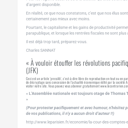
d’argent disponible.
En réalité, ce que nous constatons, c’est que nos élus sont
certainement pas mieux avec moins.
Pourtant, le capitalisme et les gains de productivité perm
parapublique, et lorsque les rentrées fiscales ne sont plus
Il est déjà trop tard, préparez-vous.
Charles SANNAT
« À vouloir étouffer les révolutions pacifi
(JFK)
Ceci est un article ‘presslib’, c’est-à-dire libre de reproduction en tout ou en pa
de décryptage sans concession de l’actualité économique édité par la société
visiter notre site. Vous pouvez vous abonner gratuitement www.lecontrarien.co
« L’Assemblée nationale est toujours otage de Thomas T
»
(Pour protester pacifiquement et avec humour, n’hésitez pa
de vos publications, il n’y a aucun droit d’auteur !!)
http://www.leparisien.fr/economie/la-cour-des-comptes-e