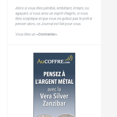
Alors si vous êtes pénible, embêtant, irritant, ou
agaçant, si vous avez un esprit chagrin, si vous
êtes sceptique et que vous ne gobez pas le prêt-à-
penser alors, ce Journal est fait pour vous.
Vous êtes un
«Contrarien»
.