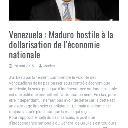
Venezuela : Maduro hostile à la
dollarisation de l’économie
nationale
28 mai 2015
Charles
J’ai beau parfaitement comprendre la volonté des
Vénézuéliens de ne pas passer sous contrôle économique
américain, la seule politique d’indépendance nationale valable
est une politique permettant l’autofinancement. En clair, pour
être indépendant, il ne faut pas avoir de dette car la dette est
un esclavage financier et politique… La main qui donne est
toujours située plus haut que la main qui reçoit.
Pour rapprocher cela du cas français, la politique
d’indépendance nationale du Général de Gaulle s’est toujours