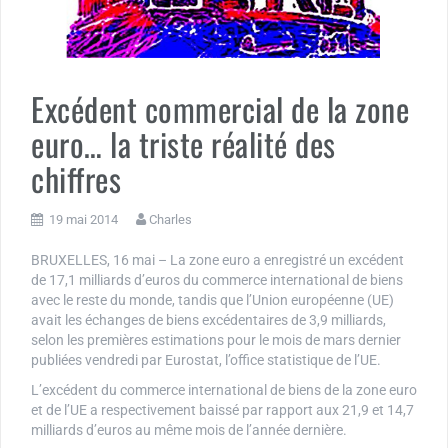
Excédent commercial de la zone
euro… la triste réalité des
chiffres
19 mai 2014
Charles
BRUXELLES, 16 mai – La zone euro a enregistré un excédent
de 17,1 milliards d’euros du commerce international de biens
avec le reste du monde, tandis que l’Union européenne (UE)
avait les échanges de biens excédentaires de 3,9 milliards,
selon les premières estimations pour le mois de mars dernier
publiées vendredi par Eurostat, l’office statistique de l’UE.
L’excédent du commerce international de biens de la zone euro
et de l’UE a respectivement baissé par rapport aux 21,9 et 14,7
milliards d’euros au même mois de l’année dernière.