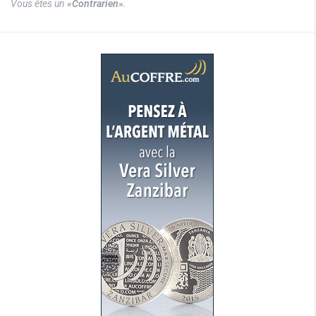
Vous êtes un
«Contrarien»
.