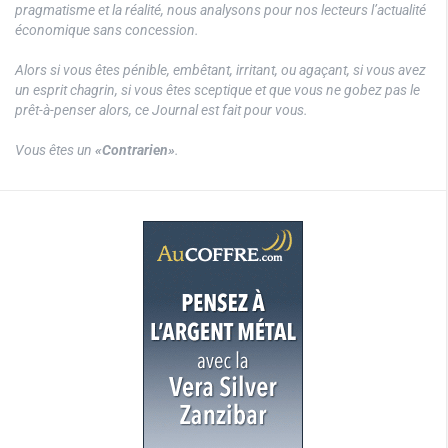
pragmatisme et la réalité, nous analysons pour nos lecteurs l’actualité
économique sans concession.
Alors si vous êtes pénible, embêtant, irritant, ou agaçant, si vous avez
un esprit chagrin, si vous êtes sceptique et que vous ne gobez pas le
prêt-à-penser alors, ce Journal est fait pour vous.
Vous êtes un
«Contrarien»
.