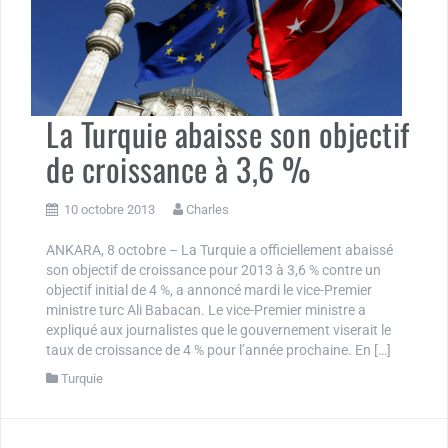
La Turquie abaisse son objectif
de croissance à 3,6 %
10 octobre 2013
Charles
ANKARA, 8 octobre – La Turquie a officiellement abaissé
son objectif de croissance pour 2013 à 3,6 % contre un
objectif initial de 4 %, a annoncé mardi le vice-Premier
ministre turc Ali Babacan. Le vice-Premier ministre a
expliqué aux journalistes que le gouvernement viserait le
taux de croissance de 4 % pour l’année prochaine. En […]
Turquie