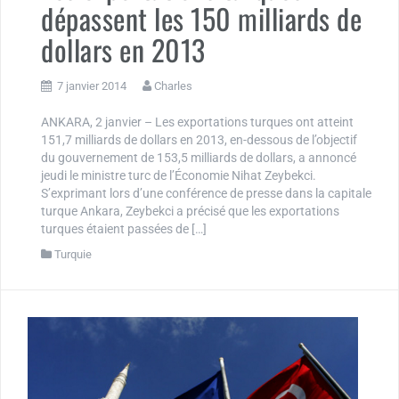
dépassent les 150 milliards de
dollars en 2013
7 janvier 2014
Charles
ANKARA, 2 janvier – Les exportations turques ont atteint
151,7 milliards de dollars en 2013, en-dessous de l’objectif
du gouvernement de 153,5 milliards de dollars, a annoncé
jeudi le ministre turc de l’Économie Nihat Zeybekci.
S’exprimant lors d’une conférence de presse dans la capitale
turque Ankara, Zeybekci a précisé que les exportations
turques étaient passées de […]
Turquie