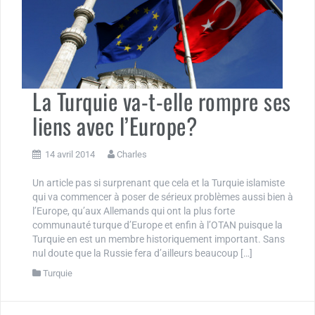
La Turquie va-t-elle rompre ses
liens avec l’Europe?
14 avril 2014
Charles
Un article pas si surprenant que cela et la Turquie islamiste
qui va commencer à poser de sérieux problèmes aussi bien à
l’Europe, qu’aux Allemands qui ont la plus forte
communauté turque d’Europe et enfin à l’OTAN puisque la
Turquie en est un membre historiquement important. Sans
nul doute que la Russie fera d’ailleurs beaucoup […]
Turquie