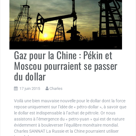
Gaz pour la Chine : Pékin et
Moscou pourraient se passer
du dollar
17 juin 2015
Charles
Voilà une bien mauvaise nouvelle pour le dollar dont la force
repose uniquement sur l’idée de « pétro-dollar », à savoir que
le dollar est indispensable à l’achat de pétrole. Or nous
assistons à l’émergence du « petro-yuan » qui est de nature
évidemment à bouleverser l’équilibre monétaire mondial.
Charles SANNAT La Russie et la Chine pourraient utiliser