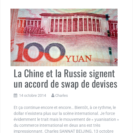
La Chine et la Russie signent
un accord de swap de devises
14 octobre 2014
Charles
Et ça continue encore et encore… Bientôt, à ce rythme, le
dollar n’existera plus sur la scène international. Je force
évidemment le trait mais le mouvement de « yuanisation »
du commerce international en deux ans est très
impressionnant. Charles SANNAT BEIJING, 13 octobre