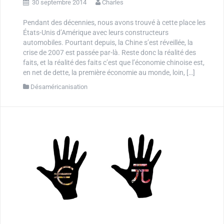
30 septembre 2014
Charles
Pendant des décennies, nous avons trouvé à cette place les
États-Unis d’Amérique avec leurs constructeurs
automobiles. Pourtant depuis, la Chine s’est réveillée, la
crise de 2007 est passée par-là. Reste donc la réalité des
faits, et la réalité des faits c’est que l’économie chinoise est,
en net de dette, la première économie au monde, loin, […]
Désaméricanisation