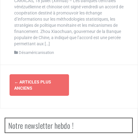
CARACAS, 18 juillet (Xinhua) – Les banques centrales
vénézuélienne et chinoise ont signé vendredi un accord de
coopération destiné à promouvoir les échange
d’informations sur les méthodologies statistiques, les
stratégies de politique monétaire et les mécanismes de
financement. Zhou Xiaochuan, gouverneur de la Banque
populaire de Chine, a indiqué que l’accord est une percée
permettant aux […]
Désaméricanisation
Navigation
←
ARTICLES PLUS
des
ANCIENS
articles
Notre newsletter hebdo !