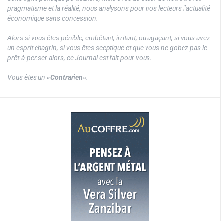
pragmatisme et la réalité, nous analysons pour nos lecteurs l’actualité
économique sans concession.
Alors si vous êtes pénible, embêtant, irritant, ou agaçant, si vous avez
un esprit chagrin, si vous êtes sceptique et que vous ne gobez pas le
prêt-à-penser alors, ce Journal est fait pour vous.
Vous êtes un
«Contrarien»
.