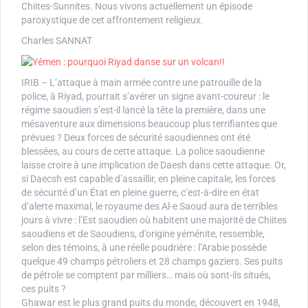
Chiites-Sunnites. Nous vivons actuellement un épisode
paroxystique de cet affrontement religieux.
Charles SANNAT
IRIB – L’attaque à main armée contre une patrouille de la
police, à Riyad, pourrait s’avérer un signe avant-coureur : le
régime saoudien s’est-il lancé la tête la première, dans une
mésaventure aux dimensions beaucoup plus terrifiantes que
prévues ? Deux forces de sécurité saoudiennes ont été
blessées, au cours de cette attaque. La police saoudienne
laisse croire à une implication de Daesh dans cette attaque. Or,
si Daecsh est capable d’assaillir, en pleine capitale, les forces
de sécurité d’un État en pleine guerre, c’est-à-dire en état
d’alerte maximal, le royaume des Al-e Saoud aura de terribles
jours à vivre : l’Est saoudien où habitent une majorité de Chiites
saoudiens et de Saoudiens, d’origine yéménite, ressemble,
selon des témoins, à une réelle poudrière : l’Arabie possède
quelque 49 champs pétroliers et 28 champs gaziers. Ses puits
de pétrole se comptent par milliers… mais où sont-ils situés,
ces puits ?
Ghawar est le plus grand puits du monde, découvert en 1948,