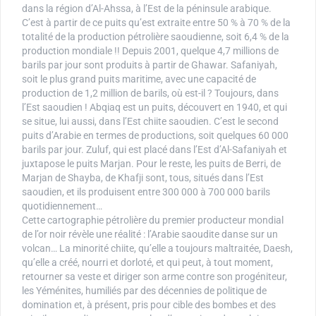
dans la région d’Al-Ahssa, à l’Est de la péninsule arabique.
C’est à partir de ce puits qu’est extraite entre 50 % à 70 % de la
totalité de la production pétrolière saoudienne, soit 6,4 % de la
production mondiale !! Depuis 2001, quelque 4,7 millions de
barils par jour sont produits à partir de Ghawar. Safaniyah,
soit le plus grand puits maritime, avec une capacité de
production de 1,2 million de barils, où est-il ? Toujours, dans
l’Est saoudien ! Abqiaq est un puits, découvert en 1940, et qui
se situe, lui aussi, dans l’Est chiite saoudien. C’est le second
puits d’Arabie en termes de productions, soit quelques 60 000
barils par jour. Zuluf, qui est placé dans l’Est d’Al-Safaniyah et
juxtapose le puits Marjan. Pour le reste, les puits de Berri, de
Marjan de Shayba, de Khafji sont, tous, situés dans l’Est
saoudien, et ils produisent entre 300 000 à 700 000 barils
quotidiennement…
Cette cartographie pétrolière du premier producteur mondial
de l’or noir révèle une réalité : l’Arabie saoudite danse sur un
volcan… La minorité chiite, qu’elle a toujours maltraitée, Daesh,
qu’elle a créé, nourri et dorloté, et qui peut, à tout moment,
retourner sa veste et diriger son arme contre son progéniteur,
les Yéménites, humiliés par des décennies de politique de
domination et, à présent, pris pour cible des bombes et des