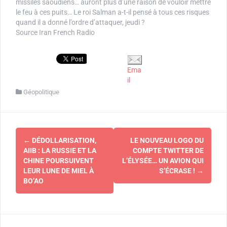
missiles saoudiens… auront plus d’une raison de vouloir mettre
le feu à ces puits… Le roi Salman a-t-il pensé à tous ces risques
quand il a donné l’ordre d’attaquer, jeudi ?
Source Iran French Radio
Ema
il
Géopolitique
Navigation
←
DÉDOLLARISATION,
LE NOUVEAU LOGO DU
d'article
AIIB : LA RUSSIE ET LA
COMPTE TWITTER DE
CHINE POURSUIVENT
L’ÉLYSÉE… UN AVION QUI
LEUR LUNE DE MIEL À
S’ÉCRASE !
→
BO’AO