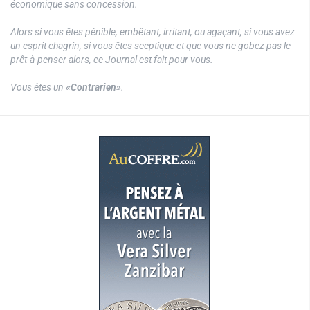
économique sans concession.
Alors si vous êtes pénible, embêtant, irritant, ou agaçant, si vous avez
un esprit chagrin, si vous êtes sceptique et que vous ne gobez pas le
prêt-à-penser alors, ce Journal est fait pour vous.
Vous êtes un
«Contrarien»
.