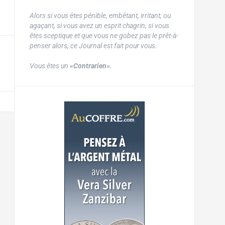
Alors si vous êtes pénible, embêtant, irritant, ou
agaçant, si vous avez un esprit chagrin, si vous
êtes sceptique et que vous ne gobez pas le prêt-à-
penser alors, ce Journal est fait pour vous.
Vous êtes un
«Contrarien»
.