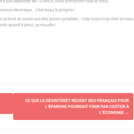
urra pas dépasser les 10 km/h, nous prendrons tous le vélos.
stance électrique… c’est beau le prôgrès !
t prévoir et construire des pistes cyclables… Cela coûte trop cher et nous
élo quand il pleut, ça mouille !
CE QUE LE DÉSINTÉRÊT RÉCENT DES FRANÇAIS POUR
L’ÉPARGNE POURRAIT FINIR PAR COÛTER À
L’ÉCONOMIE
→