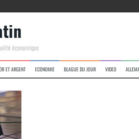
atin
ualité économique
arme de conquête géopolitique massive
OR ET ARGENT
ECONOMIE
BLAGUE DU JOUR
VIDEO
ALLEM