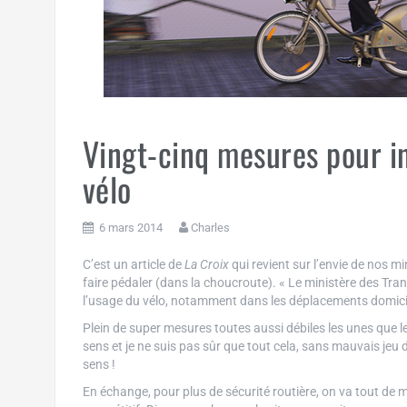
Vingt-cinq mesures pour in
vélo
6 mars 2014
Charles
C’est un article de
La Croix
qui revient sur l’envie de nos 
faire pédaler (dans la choucroute). « Le ministère des Tr
l’usage du vélo, notamment dans les déplacements domicile
Plein de super mesures toutes aussi débiles les unes que le
sens et je ne suis pas sûr que tout cela, sans mauvais jeu 
sens !
En échange, pour plus de sécurité routière, on va tout de mê