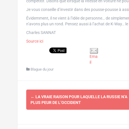
compétitif. Disons que lorsque la vitesse en voiture ne po
Je vous conseille d’investir dans des pousse-pousse à assi
Évidemment, il ne vient à l’idée de personne… de simplemen
n’avons plus un rond. Pensez aussi à l’achat de K-Way… le v
Charles SANNAT
Source ici
Ema
il
Blague du jour
Navigation
←
LA VRAIE RAISON POUR LAQUELLE LA RUSSIE N’A
d'article
PLUS PEUR DE L’OCCIDENT