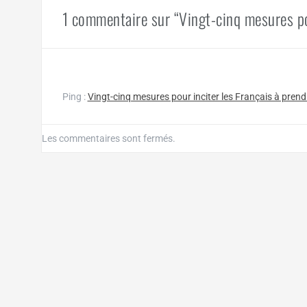
1 commentaire sur “Vingt-cinq mesures pou
Ping :
Vingt-cinq mesures pour inciter les Français à prendr
Les commentaires sont fermés.