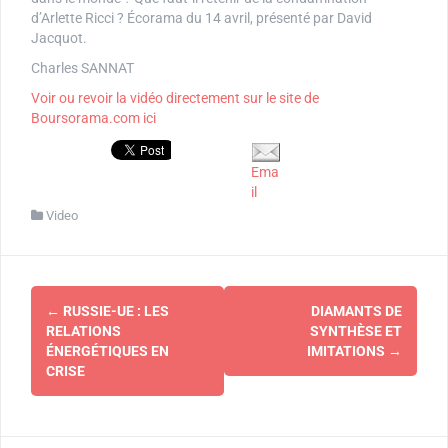
d’Arlette Ricci ? Écorama du 14 avril, présenté par David
Jacquot.
Charles SANNAT
Voir ou revoir la vidéo directement sur le site de
Boursorama.com ici
Ema
il
Video
Navigation
←
RUSSIE-UE : LES
DIAMANTS DE
d'article
RELATIONS
SYNTHÈSE ET
ÉNERGÉTIQUES EN
IMITATIONS
→
CRISE