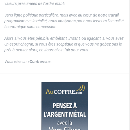
valeurs présumées de l’ordre établi.
Sans ligne politique particulière, mais avec au cœur de notre travail
pragmatisme et la réalité, nous analysons pour nos lecteurs l’actualité
économique sans concession.
Alors si vous êtes pénible, embêtant, irritant, ou agaçant, si vous avez
un esprit chagrin, si vous êtes sceptique et que vous ne gobez pas le
prêt-à-penser alors, ce Journal est fait pour vous.
Vous êtes un
«Contrarien»
.