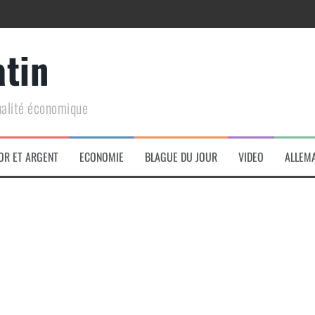
atin
ualité économique
arme de conquête géopolitique massive
OR ET ARGENT
ECONOMIE
BLAGUE DU JOUR
VIDEO
ALLEM