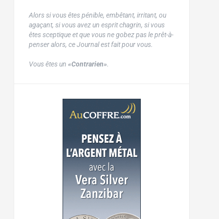
Alors si vous êtes pénible, embêtant, irritant, ou
agaçant, si vous avez un esprit chagrin, si vous
êtes sceptique et que vous ne gobez pas le prêt-à-
penser alors, ce Journal est fait pour vous.
Vous êtes un
«Contrarien»
.