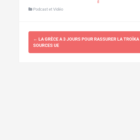
il
Podcast et Vidéo
Navigation
←
LA GRÈCE A 3 JOURS POUR RASSURER LA TROÏKA
d'article
SOURCES UE