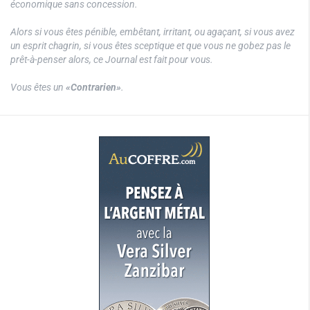
économique sans concession.
Alors si vous êtes pénible, embêtant, irritant, ou agaçant, si vous avez
un esprit chagrin, si vous êtes sceptique et que vous ne gobez pas le
prêt-à-penser alors, ce Journal est fait pour vous.
Vous êtes un
«Contrarien»
.