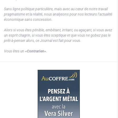
Sans ligne politique particulière, mais avec au cœur de notre travail
pragmatisme et la réalité, nous analysons pour nos lecteurs l’actualité
économique sans concession.
Alors si vous êtes pénible, embêtant, irritant, ou agaçant, si vous avez
un esprit chagrin, si vous êtes sceptique et que vous ne gobez pas le
prêt-à-penser alors, ce Journal est fait pour vous.
Vous êtes un
«Contrarien»
.