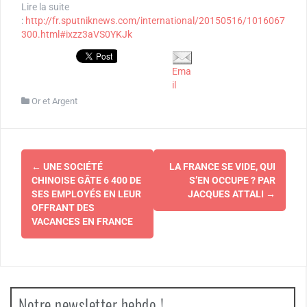
Lire la suite
:
http://fr.sputniknews.com/international/20150516/1016067
300.html#ixzz3aVS0YKJk
Ema
il
Or et Argent
Navigation
←
UNE SOCIÉTÉ
LA FRANCE SE VIDE, QUI
d'article
CHINOISE GÂTE 6 400 DE
S’EN OCCUPE ? PAR
SES EMPLOYÉS EN LEUR
JACQUES ATTALI
→
OFFRANT DES
VACANCES EN FRANCE
Notre newsletter hebdo !