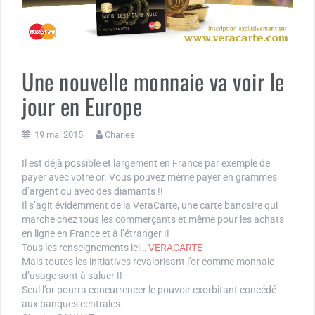
Une nouvelle monnaie va voir le
jour en Europe
19 mai 2015
Charles
Il est déjà possible et largement en France par exemple de
payer avec votre or. Vous pouvez même payer en grammes
d’argent ou avec des diamants !!
Il s’agit évidemment de la VeraCarte, une carte bancaire qui
marche chez tous les commerçants et même pour les achats
en ligne en France et à l’étranger !!
Tous les renseignements ici…
VERACARTE
Mais toutes les initiatives revalorisant l’or comme monnaie
d’usage sont à saluer !!
Seul l’or pourra concurrencer le pouvoir exorbitant concédé
aux banques centrales.