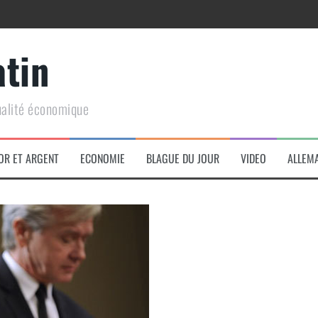
atin
ualité économique
arme de conquête géopolitique massive
OR ET ARGENT
ECONOMIE
BLAGUE DU JOUR
VIDEO
ALLEM