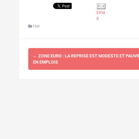
Ema
il
FMI
Navigation
←
ZONE EURO : LA REPRISE EST MODESTE ET PAUV
d'article
EN EMPLOIS