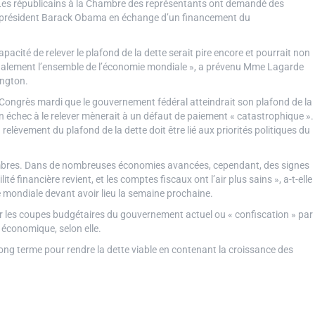
. Les républicains à la Chambre des représentants ont demandé des
 président Barack Obama en échange d’un financement du
pacité de relever le plafond de la dette serait pire encore et pourrait non
alement l’ensemble de l’économie mondiale », a prévenu Mme Lagarde
ington.
Congrès mardi que le gouvernement fédéral atteindrait son plafond de la
un échec à le relever mènerait à un défaut de paiement « catastrophique ».
elèvement du plafond de la dette doit être lié aux priorités politiques du
ombres. Dans de nombreuses économies avancées, cependant, des signes
ité financière revient, et les comptes fiscaux ont l’air plus sains », a-t-elle
 mondiale devant avoir lieu la semaine prochaine.
er les coupes budgétaires du gouvernement actuel ou « confiscation » par
 économique, selon elle.
ng terme pour rendre la dette viable en contenant la croissance des