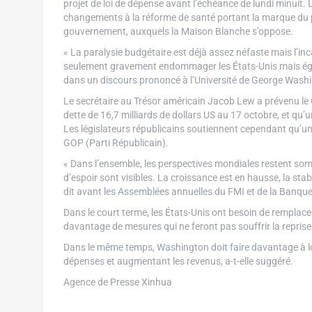
projet de loi de dépense avant l’échéance de lundi minuit
changements à la réforme de santé portant la marque du
gouvernement, auxquels la Maison Blanche s’oppose.
« La paralysie budgétaire est déjà assez néfaste mais l’inca
seulement gravement endommager les États-Unis mais ég
dans un discours prononcé à l’Université de George Wash
Le secrétaire au Trésor américain Jacob Lew a prévenu le 
dette de 16,7 milliards de dollars US au 17 octobre, et qu’
Les législateurs républicains soutiennent cependant qu’un r
GOP (Parti Républicain).
« Dans l’ensemble, les perspectives mondiales restent s
d’espoir sont visibles. La croissance est en hausse, la stabil
dit avant les Assemblées annuelles du FMI et de la Banque
Dans le court terme, les États-Unis ont besoin de remplac
davantage de mesures qui ne feront pas souffrir la reprise
Dans le même temps, Washington doit faire davantage à lo
dépenses et augmentant les revenus, a-t-elle suggéré.
Agence de Presse Xinhua