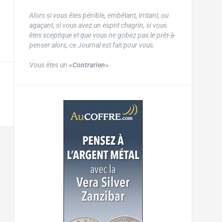
Alors si vous êtes pénible, embêtant, irritant, ou
agaçant, si vous avez un esprit chagrin, si vous
êtes sceptique et que vous ne gobez pas le prêt-à-
penser alors, ce Journal est fait pour vous.
Vous êtes un
«Contrarien»
.