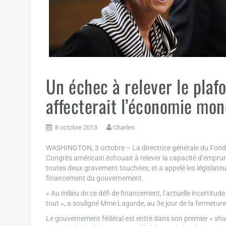
Un échec à relever le plaf
affecterait l’économie mon
8 octobre 2013
Charles
WASHINGTON, 3 octobre – La directrice générale du Fonds mo
Congrès américain échouait à relever la capacité d’empru
toutes deux gravement touchées, et a appelé les législateu
financement du gouvernement.
« Au milieu de ce défi de financement, l’actuelle incertitud
tout », a souligné Mme Lagarde, au 3e jour de la fermetur
Le gouvernement fédéral est entré dans son premier « shu