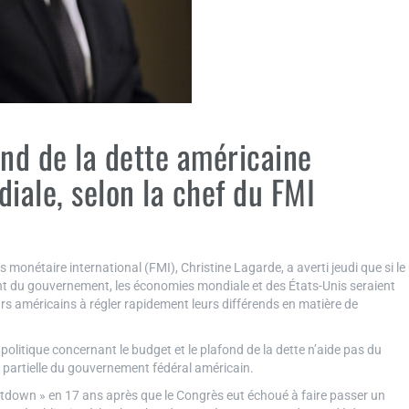
ond de la dette américaine
diale, selon la chef du FMI
nétaire international (FMI), Christine Lagarde, a averti jeudi que si le
nt du gouvernement, les économies mondiale et des États-Unis seraient
rs américains à régler rapidement leurs différends en matière de
e politique concernant le budget et le plafond de la dette n’aide pas du
e partielle du gouvernement fédéral américain.
tdown » en 17 ans après que le Congrès eut échoué à faire passer un