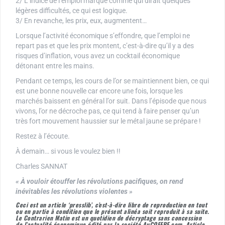
2/ L’indice de l’emploi marque comme qui dirait quelques
légères difficultés, ce qui est logique.
3/ En revanche, les prix, eux, augmentent…
Lorsque l’activité économique s’effondre, que l’emploi ne
repart pas et que les prix montent, c’est-à-dire qu’il y a des
risques d’inflation, vous avez un cocktail économique
détonant entre les mains.
Pendant ce temps, les cours de l’or se maintiennent bien, ce qui
est une bonne nouvelle car encore une fois, lorsque les
marchés baissent en général l’or suit. Dans l’épisode que nous
vivons, l’or ne décroche pas, ce qui tend à faire penser qu’un
très fort mouvement haussier sur le métal jaune se prépare !
Restez à l’écoute.
À demain… si vous le voulez bien !!
Charles SANNAT
« À vouloir étouffer les révolutions pacifiques, on rend
inévitables les révolutions violentes »
Ceci est un article ‘presslib’, c’est-à-dire libre de reproduction en tout
ou en partie à condition que le présent alinéa soit reproduit à sa suite.
Le Contrarien Matin est un quotidien de décryptage sans concession
de l’actualité économique édité par la société AuCOFFRE.com. Article