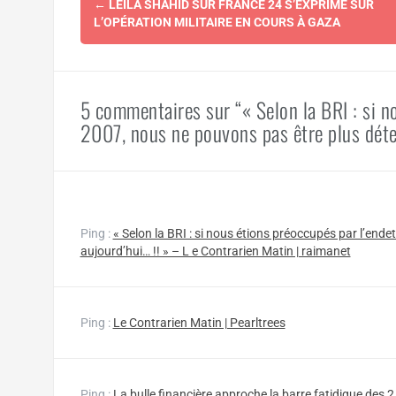
←
LEÏLA SHAHID SUR FRANCE 24 S’EXPRIME SUR
d'article
L’OPÉRATION MILITAIRE EN COURS À GAZA
5 commentaires sur “« Selon la BRI : si n
2007, nous ne pouvons pas être plus déte
Ping :
« Selon la BRI : si nous étions préoccupés par l’en
aujourd’hui… !! » – L e Contrarien Matin | raimanet
Ping :
Le Contrarien Matin | Pearltrees
Ping :
La bulle financière approche la barre fatidique des 2