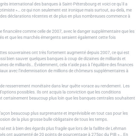
rès international des banques à Saint-Pétersbourg et voici ce qu’il a
ptimiste »… ce qui non seulement est ironique mais surtout, au-delà, me
e des déclarations récentes et de plus en plus nombreuses commence à
se financière comme celle de 2007, avec le danger supplémentaire que les
s et que les marchés émergents seraient également cette fois
 dettes souveraines ont très fortement augmenté depuis 2007, ce qui est
ssi bien sauver quelques banques à coup de dizaines de milliards et
ines de milliards… Évidemment, cela n’aide pas à l’équilibre des finances
sociaux avec l’indemnisation de millions de chômeurs supplémentaires à
ue de resserrement monétaire dans leur quête vorace au rendement. Les
options possibles. Ils ont acquis la conviction que les conditions
ont certainement beaucoup plus loin que les banques centrales souhaitent
 façon beaucoup plus surprenante et imprévisible en tout cas pour les
losion de la plus grosse bulle obligataire de tous les temps.
al est à bien des égards plus fragile que lors de la faillite de Lehman
ppés ont augmenté de 20 points de pourcentage à 275pc du PIB »… En