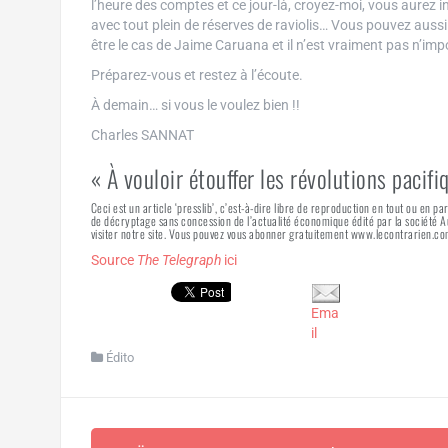
l’heure des comptes et ce jour-là, croyez-moi, vous aurez i
avec tout plein de réserves de raviolis… Vous pouvez aussi
être le cas de Jaime Caruana et il n’est vraiment pas n’impo
Préparez-vous et restez à l’écoute.
À demain… si vous le voulez bien !!
Charles SANNAT
« À vouloir étouffer les révolutions pacifi
Ceci est un article ‘presslib’, c’est-à-dire libre de reproduction en tout ou en pa
de décryptage sans concession de l’actualité économique édité par la société
visiter notre site. Vous pouvez vous abonner gratuitement www.lecontrarien.co
Source
The Telegraph
ici
Ema
il
Édito
Navigation