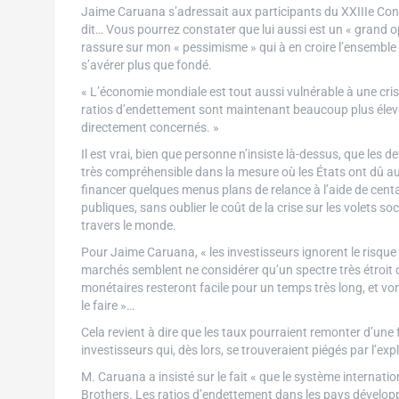
Jaime Caruana s’adressait aux participants du XXIIIe Cong
dit… Vous pourrez constater que lui aussi est un « grand o
rassure sur mon « pessimisme » qui à en croire l’ensembl
s’avérer plus que fondé.
« L’économie mondiale est tout aussi vulnérable à une cri
ratios d’endettement sont maintenant beaucoup plus élevé
directement concernés. »
Il est vrai, bien que personne n’insiste là-dessus, que les
très compréhensible dans la mesure où les États ont dû au
financer quelques menus plans de relance à l’aide de centa
publiques, sans oublier le coût de la crise sur les volets 
travers le monde.
Pour Jaime Caruana, « les investisseurs ignorent le risq
marchés semblent ne considérer qu’un spectre très étroit d’
monétaires resteront facile pour un temps très long, et v
le faire »…
Cela revient à dire que les taux pourraient remonter d’une
investisseurs qui, dès lors, se trouveraient piégés par l’exp
M. Caruana a insisté sur le fait « que le système internation
Brothers. Les ratios d’endettement dans les pays dévelo