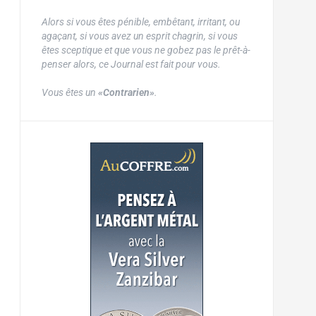
Alors si vous êtes pénible, embêtant, irritant, ou
agaçant, si vous avez un esprit chagrin, si vous
êtes sceptique et que vous ne gobez pas le prêt-à-
penser alors, ce Journal est fait pour vous.
Vous êtes un
«Contrarien»
.