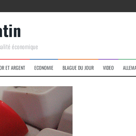
atin
ualité économique
arme de conquête géopolitique massive
OR ET ARGENT
ECONOMIE
BLAGUE DU JOUR
VIDEO
ALLEM