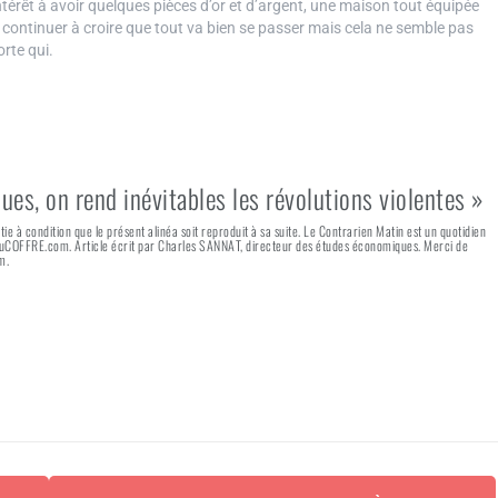
ntérêt à avoir quelques pièces d’or et d’argent, une maison tout équipée
 continuer à croire que tout va bien se passer mais cela ne semble pas
rte qui.
ques, on rend inévitables les révolutions violentes »
rtie à condition que le présent alinéa soit reproduit à sa suite. Le Contrarien Matin est un quotidien
 AuCOFFRE.com. Article écrit par Charles SANNAT, directeur des études économiques. Merci de
m.