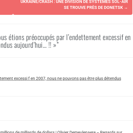
UKRAINE/CRASH : UNE DIVISION DE SYSTÈMES SOL-AIR
SE TROUVE PRÈS DE DONETSK
→
ous étions préoccupés par l’endettement excessif en
ndus aujourd’hui… !! »”
dettement excessi f en 2007, nous ne pouvons pas être plus détendus
 millions de milliards de dollars | Olivier Demeulenaere – Regards sur