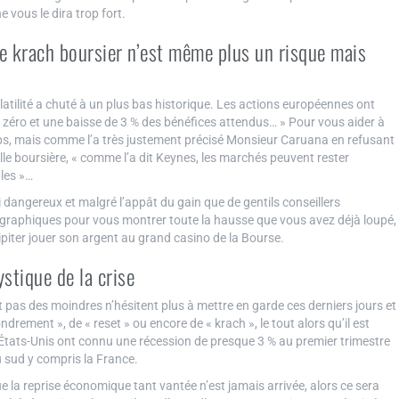
vous le dira trop fort.
 de krach boursier n’est même plus un risque mais
tilité a chuté à un plus bas historique. Les actions européennes ont
éro et une baisse de 3 % des bénéfices attendus… » Pour vous aider à
mps, mais comme l’a très justement précisé Monsieur Caruana en refusant
le boursière, « comme l’a dit Keynes, les marchés peuvent rester
les »…
angereux et malgré l’appât du gain que de gentils conseillers
ux graphiques pour vous montrer toute la hausse que vous avez déjà loupé,
ipiter jouer son argent au grand casino de la Bourse.
stique de la crise
t pas des moindres n’hésitent plus à mettre en garde ces derniers jours et
ndrement », de « reset » ou encore de « krach », le tout alors qu’il est
 États-Unis ont connu une récession de presque 3 % au premier trimestre
u sud y compris la France.
e la reprise économique tant vantée n’est jamais arrivée, alors ce sera