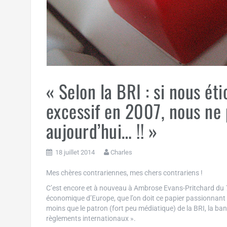
« Selon la BRI : si nous é
excessif en 2007, nous ne
aujourd’hui… !! »
18 juillet 2014
Charles
Mes chères contrariennes, mes chers contrariens !
C’est encore et à nouveau à Ambrose Evans-Pritchard du
économique d’Europe, que l’on doit ce papier passionnant o
moins que le patron (fort peu médiatique) de la BRI, la ba
règlements internationaux ».