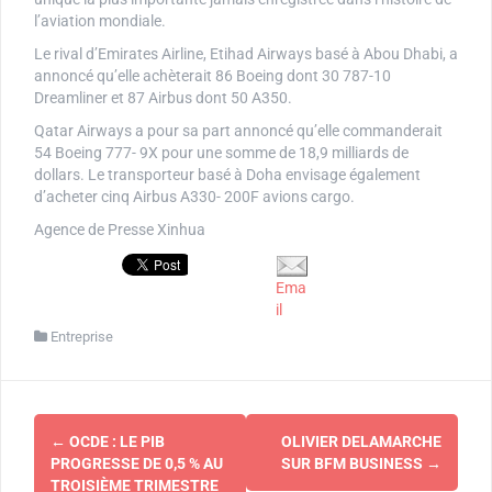
l’aviation mondiale.
Le rival d’Emirates Airline, Etihad Airways basé à Abou Dhabi, a
annoncé qu’elle achèterait 86 Boeing dont 30 787-10
Dreamliner et 87 Airbus dont 50 A350.
Qatar Airways a pour sa part annoncé qu’elle commanderait
54 Boeing 777- 9X pour une somme de 18,9 milliards de
dollars. Le transporteur basé à Doha envisage également
d’acheter cinq Airbus A330- 200F avions cargo.
Agence de Presse Xinhua
Ema
il
Entreprise
Navigation
←
OCDE : LE PIB
OLIVIER DELAMARCHE
d'article
PROGRESSE DE 0,5 % AU
SUR BFM BUSINESS
→
TROISIÈME TRIMESTRE