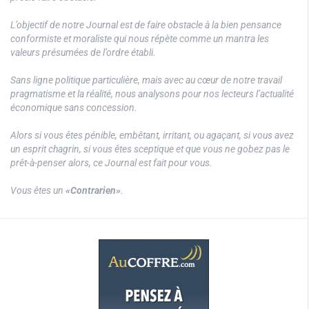
L’objectif de notre Journal est de faire obstacle à la bien pensance
conformiste et moraliste qui nous répète comme un mantra les
valeurs présumées de l’ordre établi.
Sans ligne politique particulière, mais avec au cœur de notre travail
pragmatisme et la réalité, nous analysons pour nos lecteurs l’actualité
économique sans concession.
Alors si vous êtes pénible, embêtant, irritant, ou agaçant, si vous avez
un esprit chagrin, si vous êtes sceptique et que vous ne gobez pas le
prêt-à-penser alors, ce Journal est fait pour vous.
Vous êtes un
«Contrarien»
.