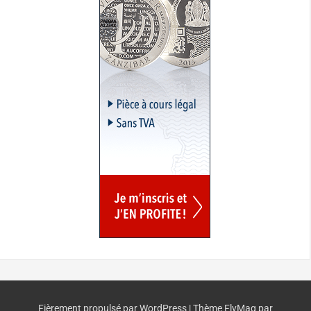
Fièrement propulsé par WordPress
|
Thème
FlyMag
par