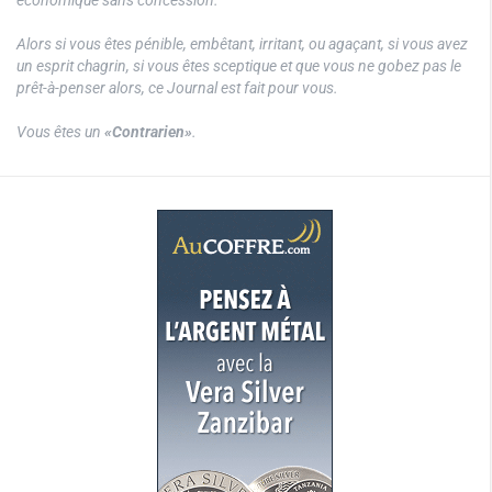
Alors si vous êtes pénible, embêtant, irritant, ou agaçant, si vous avez
un esprit chagrin, si vous êtes sceptique et que vous ne gobez pas le
prêt-à-penser alors, ce Journal est fait pour vous.
Vous êtes un
«Contrarien»
.