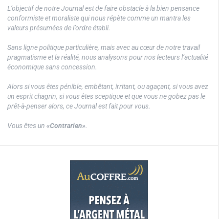
L’objectif de notre Journal est de faire obstacle à la bien pensance
conformiste et moraliste qui nous répète comme un mantra les
valeurs présumées de l’ordre établi.
Sans ligne politique particulière, mais avec au cœur de notre travail
pragmatisme et la réalité, nous analysons pour nos lecteurs l’actualité
économique sans concession.
Alors si vous êtes pénible, embêtant, irritant, ou agaçant, si vous avez
un esprit chagrin, si vous êtes sceptique et que vous ne gobez pas le
prêt-à-penser alors, ce Journal est fait pour vous.
Vous êtes un
«Contrarien»
.