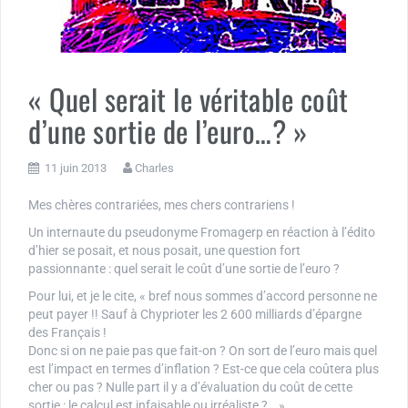
« Quel serait le véritable coût
d’une sortie de l’euro…? »
11 juin 2013
Charles
Mes chères contrariées, mes chers contrariens !
Un internaute du pseudonyme Fromagerp en réaction à l’édito
d’hier se posait, et nous posait, une question fort
passionnante : quel serait le coût d’une sortie de l’euro ?
Pour lui, et je le cite, « bref nous sommes d’accord personne ne
peut payer !! Sauf à Chyprioter les 2 600 milliards d’épargne
des Français !
Donc si on ne paie pas que fait-on ? On sort de l’euro mais quel
est l’impact en termes d’inflation ? Est-ce que cela coûtera plus
cher ou pas ? Nulle part il y a d’évaluation du coût de cette
sortie : le calcul est infaisable ou irréaliste ?… »