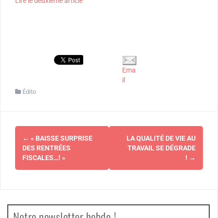
Lire le deuxième article
Ema
il
Édito
Navigation
←
« BAISSE SURPRISE
LA QUALITÉ DE VIE AU
d'article
DES RENTRÉES
TRAVAIL SE DÉGRADE
FISCALES…! »
!
→
Notre newsletter hebdo !