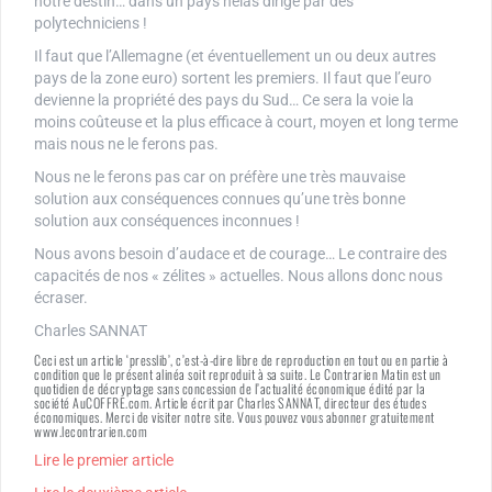
notre destin… dans un pays hélas dirigé par des
polytechniciens !
Il faut que l’Allemagne (et éventuellement un ou deux autres
pays de la zone euro) sortent les premiers. Il faut que l’euro
devienne la propriété des pays du Sud… Ce sera la voie la
moins coûteuse et la plus efficace à court, moyen et long terme
mais nous ne le ferons pas.
Nous ne le ferons pas car on préfère une très mauvaise
solution aux conséquences connues qu’une très bonne
solution aux conséquences inconnues !
Nous avons besoin d’audace et de courage… Le contraire des
capacités de nos « zélites » actuelles. Nous allons donc nous
écraser.
Charles SANNAT
Ceci est un article ‘presslib’, c’est-à-dire libre de reproduction en tout ou en partie à
condition que le présent alinéa soit reproduit à sa suite. Le Contrarien Matin est un
quotidien de décryptage sans concession de l’actualité économique édité par la
société AuCOFFRE.com. Article écrit par Charles SANNAT, directeur des études
économiques. Merci de visiter notre site. Vous pouvez vous abonner gratuitement
www.lecontrarien.com
Lire le premier article