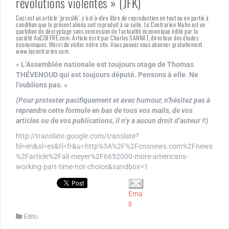
révolutions violentes » (JFK)
Ceci est un article ‘presslib’, c’est-à-dire libre de reproduction en tout ou en partie à
condition que le présent alinéa soit reproduit à sa suite. Le Contrarien Matin est un
quotidien de décryptage sans concession de l’actualité économique édité par la
société AuCOFFRE.com. Article écrit par Charles SANNAT, directeur des études
économiques. Merci de visiter notre site. Vous pouvez vous abonner gratuitement
www.lecontrarien.com.
« L’Assemblée nationale est toujours otage de Thomas
THÉVENOUD qui est toujours député. Pensons à elle. Ne
l’oublions pas. »
(Pour protester pacifiquement et avec humour, n’hésitez pas à
reprendre cette formule en bas de tous vos mails, de vos
articles ou de vos publications, il n’y a aucun droit d’auteur !!)
http://translate.google.com/translate?
hl=en&sl=es&tl=fr&u=http%3A%2F%2Fcnsnews.com%2Fnews
%2Farticle%2Fali-meyer%2F6652000-more-americans-
working-part-time-not-choice&sandbox=1
Ema
il
Édito