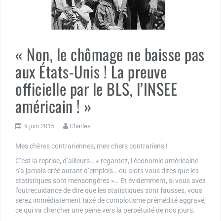
« Non, le chômage ne baisse pas
aux États-Unis ! La preuve
officielle par le BLS, l’INSEE
américain ! »
9 juin 2015
Charles
Mes chères contrariennes, mes chers contrariens !
C’est la reprise, d’ailleurs… « regardez, l’économie américaine
n’a jamais créé autant d’emplois… ou alors vous dites que les
statistiques sont mensongères »… Et évidemment, si vous avez
l’outrecuidance de dire que les statistiques sont fausses, vous
serez immédiatement taxé de complotisme prémédité aggravé,
ce qui va chercher une peine vers la perpétuité de nos jours.