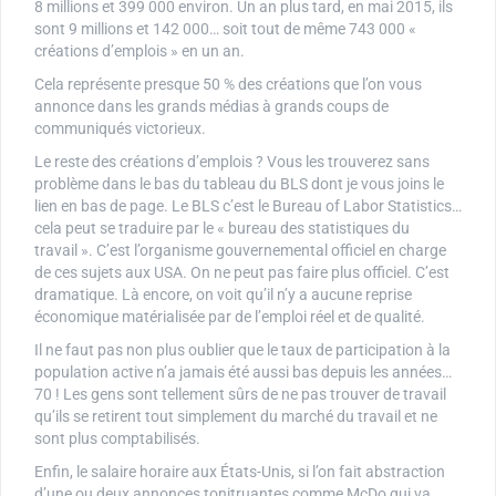
8 millions et 399 000 environ. Un an plus tard, en mai 2015, ils
sont 9 millions et 142 000… soit tout de même 743 000 «
créations d’emplois » en un an.
Cela représente presque 50 % des créations que l’on vous
annonce dans les grands médias à grands coups de
communiqués victorieux.
Le reste des créations d’emplois ? Vous les trouverez sans
problème dans le bas du tableau du BLS dont je vous joins le
lien en bas de page. Le BLS c’est le Bureau of Labor Statistics…
cela peut se traduire par le « bureau des statistiques du
travail ». C’est l’organisme gouvernemental officiel en charge
de ces sujets aux USA. On ne peut pas faire plus officiel. C’est
dramatique. Là encore, on voit qu’il n’y a aucune reprise
économique matérialisée par de l’emploi réel et de qualité.
Il ne faut pas non plus oublier que le taux de participation à la
population active n’a jamais été aussi bas depuis les années…
70 ! Les gens sont tellement sûrs de ne pas trouver de travail
qu’ils se retirent tout simplement du marché du travail et ne
sont plus comptabilisés.
Enfin, le salaire horaire aux États-Unis, si l’on fait abstraction
d’une ou deux annonces tonitruantes comme McDo qui va