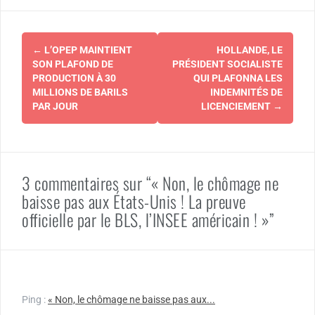
Navigation
←
L’OPEP MAINTIENT
HOLLANDE, LE
d'article
SON PLAFOND DE
PRÉSIDENT SOCIALISTE
PRODUCTION À 30
QUI PLAFONNA LES
MILLIONS DE BARILS
INDEMNITÉS DE
PAR JOUR
LICENCIEMENT
→
3 commentaires sur “« Non, le chômage ne
baisse pas aux États-Unis ! La preuve
officielle par le BLS, l’INSEE américain ! »”
Ping :
« Non, le chômage ne baisse pas aux...