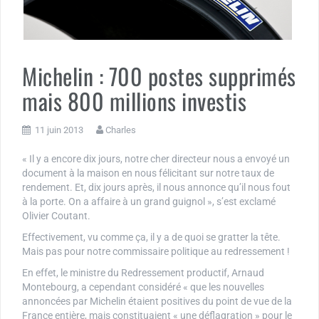
Michelin : 700 postes supprimés
mais 800 millions investis
11 juin 2013
Charles
« Il y a encore dix jours, notre cher directeur nous a envoyé un
document à la maison en nous félicitant sur notre taux de
rendement. Et, dix jours après, il nous annonce qu’il nous fout
à la porte. On a affaire à un grand guignol », s’est exclamé
Olivier Coutant.
Effectivement, vu comme ça, il y a de quoi se gratter la tête.
Mais pas pour notre commissaire politique au redressement !
En effet, le ministre du Redressement productif, Arnaud
Montebourg, a cependant considéré « que les nouvelles
annoncées par Michelin étaient positives du point de vue de la
France entière, mais constituaient « une déflagration » pour le