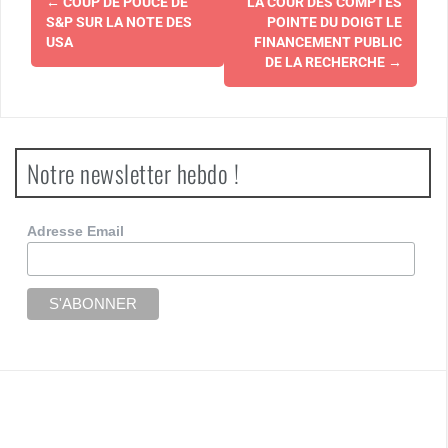
←
COUP DE POUCE DE
LA COUR DES COMPTES
d'article
S&P SUR LA NOTE DES
POINTE DU DOIGT LE
USA
FINANCEMENT PUBLIC
DE LA RECHERCHE
→
Notre newsletter hebdo !
Adresse Email