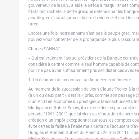
gouverneur de la BCE, a aidé la Grèce à maquiller ses comp
États ont racheté la dette grecque détenue par les banque
peuple grec n’aurait jamais du être la victime et dont les
farce.
Encore une fois, notre ennemi n’est pas le peuple grec, ma
pouvez vous contenter de la propagande la plus rassurant
Charles SANNAT
« Qui est vraiment l’actuel président de la Banque centra
considéré à ce titre comme le seul homme capable de conte
pour ne pas avoir suffisamment pris ses distances avec Go
1- Un économiste reconnu et un financier expérimenté.
Au moment de la succession de Jean-Claude Trichet à la tê
(à un ou deux petit « détails » près, comme son passage ch
d’un Ph.D en économie du prestigieux Massachussetts Ins
Modigliani et Robert Solow, il a exercé des responsabilités 
période (1991-2001) que lui vient sa réputation de père la 
création d’un impôt exceptionnel sur tous les comptes cour
évite certes la faillite à l’Italie mais certains l’accusent d’a
Dunglas et Romain Gubert du Point du 26 mai 2011). Il gagn
Mister Britannia ». Après quelques années chez Goldman Sac