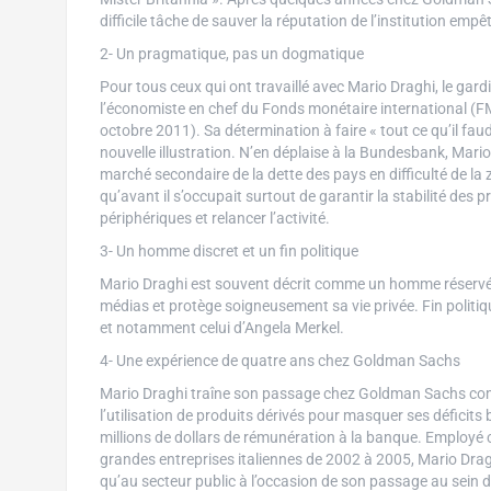
difficile tâche de sauver la réputation de l’institution emp
2- Un pragmatique, pas un dogmatique
Pour tous ceux qui ont travaillé avec Mario Draghi, le gar
l’économiste en chef du Fonds monétaire international (FMI
octobre 2011). Sa détermination à faire « tout ce qu’il faud
nouvelle illustration. N’en déplaise à la Bundesbank, Mario 
marché secondaire de la dette des pays en difficulté de la z
qu’avant il s’occupait surtout de garantir la stabilité des p
périphériques et relancer l’activité.
3- Un homme discret et un fin politique
Mario Draghi est souvent décrit comme un homme réservé voi
médias et protège soigneusement sa vie privée. Fin politiqu
et notamment celui d’Angela Merkel.
4- Une expérience de quatre ans chez Goldman Sachs
Mario Draghi traîne son passage chez Goldman Sachs comm
l’utilisation de produits dérivés pour masquer ses déficits 
millions de dollars de rémunération à la banque. Employé 
grandes entreprises italiennes de 2002 à 2005, Mario Dragh
qu’au secteur public à l’occasion de son passage au sein de 