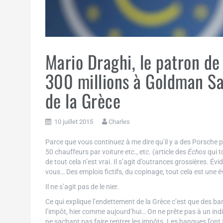
Mario Draghi, le patron de
300 millions à Goldman Sa
de la Grèce
10 juillet 2015
Charles
Parce que vous continuez à me dire qu’il y a des Porsche p
50 chauffeurs par voiture etc., etc. (article des
Échos
qui t
de tout cela n’est vrai. Il s’agit d’outrances grossières. É
vous… Des emplois fictifs, du copinage, tout cela est une é
Il ne s’agit pas de le nier.
Ce qui explique l’endettement de la Grèce c’est que des ban
l’impôt, hier comme aujourd’hui… On ne prête pas à un ind
ne sachant pas faire rentrer les impôts. Les banques l’ont 