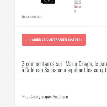
Ema
il
IMPORTANT
Navigation
←
« ADIEU LE CONTRARIEN MATIN ! »
d'article
3 commentaires sur “Mario Draghi, le pat
à Goldman Sachs en maquillant les compte
Ping :
Crise grecque | Pearltrees