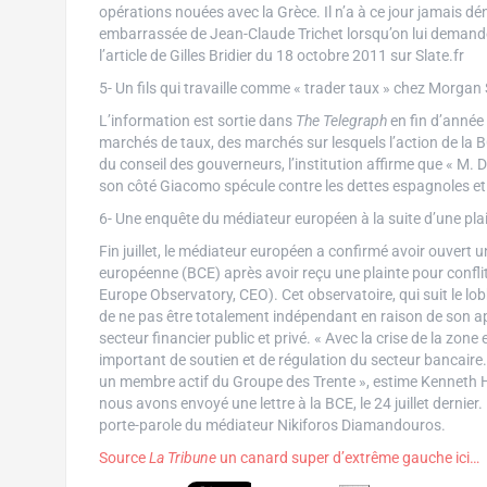
opérations nouées avec la Grèce. Il n’a à ce jour jamais dé
embarrassée de Jean-Claude Trichet lorsqu’on lui demande
l’article de Gilles Bridier du 18 octobre 2011 sur Slate.fr
5- Un fils qui travaille comme « trader taux » chez Morgan
L’information est sortie dans
The Telegraph
en fin d’année 
marchés de taux, des marchés sur lesquels l’action de la 
du conseil des gouverneurs, l’institution affirme que « M. 
son côté Giacomo spécule contre les dettes espagnoles et
6- Une enquête du médiateur européen à la suite d’une plain
Fin juillet, le médiateur européen a confirmé avoir ouvert 
européenne (BCE) après avoir reçu une plainte pour conflit 
Europe Observatory, CEO). Cet observatoire, qui suit le lo
de ne pas être totalement indépendant en raison de son a
secteur financier public et privé. « Avec la crise de la zon
important de soutien et de régulation du secteur bancaire. 
un membre actif du Groupe des Trente », estime Kenneth H
nous avons envoyé une lettre à la BCE, le 24 juillet dernier.
porte-parole du médiateur Nikiforos Diamandouros.
Source
La Tribune
un canard super d’extrême gauche ici…