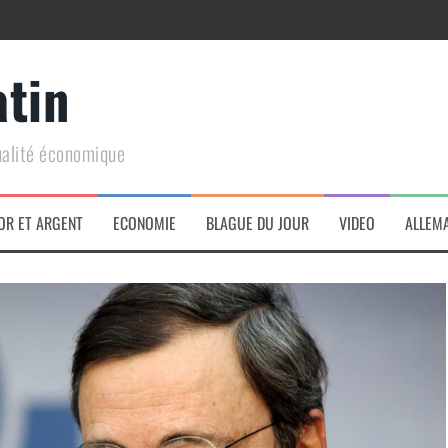
atin
ualité économique
arme de conquête géopolitique massive
OR ET ARGENT
ECONOMIE
BLAGUE DU JOUR
VIDEO
ALLEM