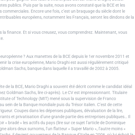
tes publics. Puis par la suite, nous avons constaté que la BCE et les
s commerciales. Encore une fois, c’est un braquage du siècle dont le
 contribuables européens, notamment les Français, seront les dindons de la
is la finance. Et si vous creusez, vous comprendrez. Maintenant, vous
e.
le européenne ? Aux manettes de la BCE depuis le 1er novembre 2011 et
nir la crise européenne, Mario Draghi est aussi régulièrement critiqué
ldman Sachs, banque dans laquelle il a travaillé de 2002 à 2005.
te de la BCE, Mario Draghi a souvent été décrit comme le candidat idéal
ez Goldman Sachs, lire ci-après). Le CV est impressionnant. Titulaire
titute of Technology (MIT) mené sous la supervision de Franco
au sein de la Banque mondiale puis du Trésor italien. C’est de cette
rigueur. Coupes dans les dépenses publiques, dévaluation de la lire,
ants et privatisation d’une grande partie des entreprises publiques… Il
voir « bradé » les actifs du pays (lire sur ce sujet l’article de Dominique
e alors deux surnoms, l’un flatteur « Super Mario », l’autre moins «
hs, il devient gouverneur de la Banque d’Italie en 2006, où lui échoit la