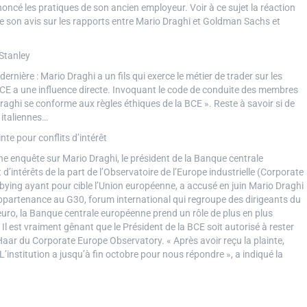
noncé les pratiques de son ancien employeur. Voir à ce sujet la réaction
 son avis sur les rapports entre Mario Draghi et Goldman Sachs et
 Stanley
dernière : Mario Draghi a un fils qui exerce le métier de trader sur les
BCE a une influence directe. Invoquant le code de conduite des membres
Draghi se conforme aux règles éthiques de la BCE ». Reste à savoir si de
 italiennes…
te pour conflits d’intérêt
une enquête sur Mario Draghi, le président de la Banque centrale
d’intérêts de la part de l’Observatoire de l’Europe industrielle (Corporate
bbying ayant pour cible l’Union européenne, a accusé en juin Mario Draghi
ppartenance au G30, forum international qui regroupe des dirigeants du
e euro, la Banque centrale européenne prend un rôle de plus en plus
Il est vraiment gênant que le Président de la BCE soit autorisé à rester
aar du Corporate Europe Observatory. « Après avoir reçu la plainte,
 L’institution a jusqu’à fin octobre pour nous répondre », a indiqué la