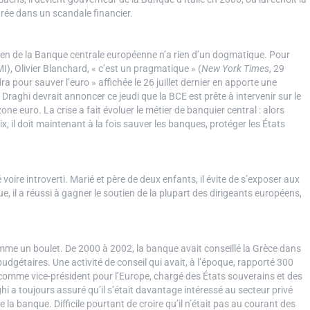
êtrée dans un scandale financier.
dien de la Banque centrale européenne n’a rien d’un dogmatique. Pour
), Olivier Blanchard, « c’est un pragmatique » (
New York Times
, 29
ra pour sauver l’euro » affichée le 26 juillet dernier en apporte une
Draghi devrait annoncer ce jeudi que la BCE est prête à intervenir sur le
one euro. La crise a fait évoluer le métier de banquier central : alors
rix, il doit maintenant à la fois sauver les banques, protéger les États
re introverti. Marié et père de deux enfants, il évite de s’exposer aux
e, il a réussi à gagner le soutien de la plupart des dirigeants européens,
e un boulet. De 2000 à 2002, la banque avait conseillé la Grèce dans
budgétaires. Une activité de conseil qui avait, à l’époque, rapporté 300
comme vice-président pour l’Europe, chargé des États souverains et des
i a toujours assuré qu’il s’était davantage intéressé au secteur privé
la banque. Difficile pourtant de croire qu’il n’était pas au courant des