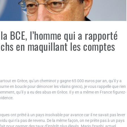
 la BCE, l’homme qui a rapporté
chs en maquillant les comptes
artout en Grèce, qu’un cheminot y gagne 65 000 euros par an, qu’il y a
ourne en boucle pour dénoncer les vilains grecs), je vous rappelle que rien
videmment, qu’il y a eu des abus en Grèce. Il y en a même en France figurez-
vidence.
ques ont prêté à un pays insolvable par avance car il ne savait pas lever
ividu qui n’a pas de revenu. De la même façon, on ne prête pas à un pays
fait pour gagner des taux d’intérêt plus élevés. Mario Draghi, actuel