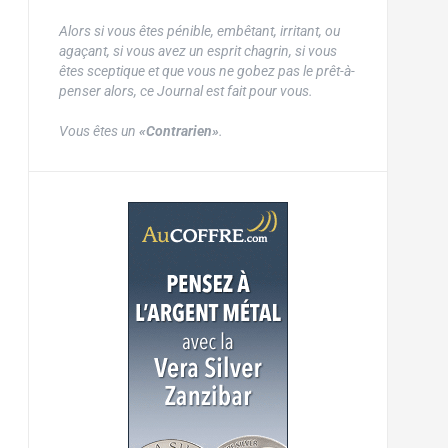
Alors si vous êtes pénible, embêtant, irritant, ou
agaçant, si vous avez un esprit chagrin, si vous
êtes sceptique et que vous ne gobez pas le prêt-à-
penser alors, ce Journal est fait pour vous.
Vous êtes un
«Contrarien»
.