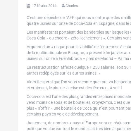
17 février 2014
Charles
C’est une dépêche de l’AFP qui nous montre que des « mill
quatre usines sur onze de Coca-Cola en Espagne, dans le c
Les manifestants portaient des banderoles sur lesquelles o
Coca-Cola » ou encore « zéro licenciement ». Certains vena
Arguant d’un « risque pour la viabilité de l’entreprise à c
de la multinationale en Espagne, a présenté fin janvier au
usines sur onze à Fuenlabrada – près de Madrid – Palma d
La restructuration affecte quelque 1 250 salariés, soit 30 
autres redéployés sur les autres usines. »
Alors il est vrai que l’on vous raconte que tout va beaucou
et vraiment, le pire de la crise est derrière eux… à voir !
Coca-cola est l’une des plus grandes entreprises mondial
vend moins de soda et de bouteilles, croyez-moi, c’est que
plus « s’offrir » une bouteille de Coca qui n’est pourtant p
certains pays en voie de développement.
Justement, de nombreux pays d’Europe sont en réajustemen
politique voulue car tout le monde sait très bien à quoi mèn