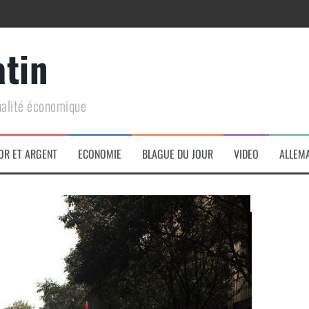
atin
ualité économique
arme de conquête géopolitique massive
OR ET ARGENT
ECONOMIE
BLAGUE DU JOUR
VIDEO
ALLEM