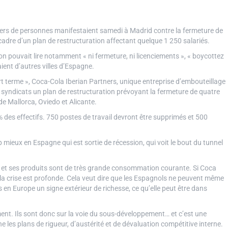
iers de personnes manifestaient samedi à Madrid contre la fermeture de
adre d’un plan de restructuration affectant quelque 1 250 salariés.
n pouvait lire notamment « ni fermeture, ni licenciements », « boycottez
ient d’autres villes d’Espagne.
ourt terme », Coca-Cola Iberian Partners, unique entreprise d’embouteillage
x syndicats un plan de restructuration prévoyant la fermeture de quatre
e Mallorca, Oviedo et Alicante.
% des effectifs. 750 postes de travail devront être supprimés et 500
p mieux en Espagne qui est sortie de récession, qui voit le bout du tunnel
e et ses produits sont de très grande consommation courante. Si Coca
 la crise est profonde. Cela veut dire que les Espagnols ne peuvent même
as en Europe un signe extérieur de richesse, ce qu’elle peut être dans
t. Ils sont donc sur la voie du sous-développement… et c’est une
e les plans de rigueur, d’austérité et de dévaluation compétitive interne.