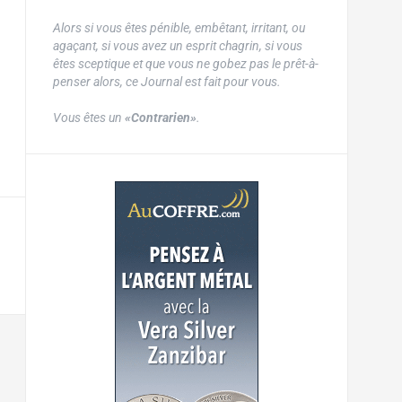
Alors si vous êtes pénible, embêtant, irritant, ou
agaçant, si vous avez un esprit chagrin, si vous
êtes sceptique et que vous ne gobez pas le prêt-à-
penser alors, ce Journal est fait pour vous.
Vous êtes un
«Contrarien»
.