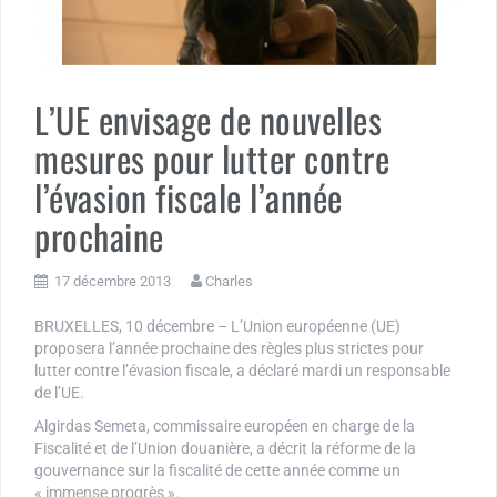
L’UE envisage de nouvelles
mesures pour lutter contre
l’évasion fiscale l’année
prochaine
17 décembre 2013
Charles
BRUXELLES, 10 décembre – L’Union européenne (UE)
proposera l’année prochaine des règles plus strictes pour
lutter contre l’évasion fiscale, a déclaré mardi un responsable
de l’UE.
Algirdas Semeta, commissaire européen en charge de la
Fiscalité et de l’Union douanière, a décrit la réforme de la
gouvernance sur la fiscalité de cette année comme un
« immense progrès ».