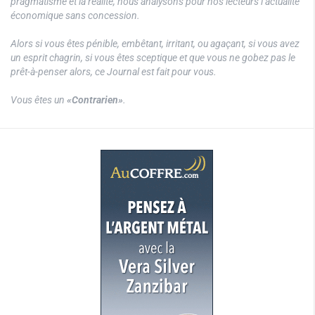
pragmatisme et la réalité, nous analysons pour nos lecteurs l’actualité
économique sans concession.
Alors si vous êtes pénible, embêtant, irritant, ou agaçant, si vous avez
un esprit chagrin, si vous êtes sceptique et que vous ne gobez pas le
prêt-à-penser alors, ce Journal est fait pour vous.
Vous êtes un
«Contrarien»
.