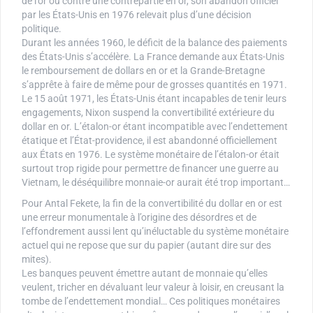
de l’or ou contre une contrepartie en or, son abandon officiel
par les États-Unis en 1976 relevait plus d’une décision
politique.
Durant les années 1960, le déficit de la balance des paiements
des États-Unis s’accélère. La France demande aux États-Unis
le remboursement de dollars en or et la Grande-Bretagne
s’apprête à faire de même pour de grosses quantités en 1971.
Le 15 août 1971, les États-Unis étant incapables de tenir leurs
engagements, Nixon suspend la convertibilité extérieure du
dollar en or. L’étalon-or étant incompatible avec l’endettement
étatique et l’État-providence, il est abandonné officiellement
aux États en 1976. Le système monétaire de l’étalon-or était
surtout trop rigide pour permettre de financer une guerre au
Vietnam, le déséquilibre monnaie-or aurait été trop important…
Pour Antal Fekete, la fin de la convertibilité du dollar en or est
une erreur monumentale à l’origine des désordres et de
l’effondrement aussi lent qu’inéluctable du système monétaire
actuel qui ne repose que sur du papier (autant dire sur des
mites).
Les banques peuvent émettre autant de monnaie qu’elles
veulent, tricher en dévaluant leur valeur à loisir, en creusant la
tombe de l’endettement mondial… Ces politiques monétaires