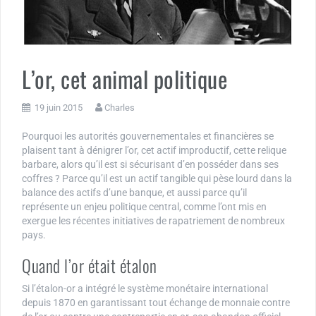
L’or, cet animal politique
19 juin 2015
Charles
Pourquoi les autorités gouvernementales et financières se
plaisent tant à dénigrer l’or, cet actif improductif, cette relique
barbare, alors qu’il est si sécurisant d’en posséder dans ses
coffres ? Parce qu’il est un actif tangible qui pèse lourd dans la
balance des actifs d’une banque, et aussi parce qu’il
représente un enjeu politique central, comme l’ont mis en
exergue les récentes initiatives de rapatriement de nombreux
pays.
Quand l’or était étalon
Si l’étalon-or a intégré le système monétaire international
depuis 1870 en garantissant tout échange de monnaie contre