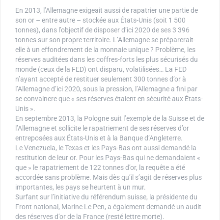
En 2013, l’Allemagne exigeait aussi de rapatrier une partie de
son or – entre autre – stockée aux États-Unis (soit 1 500
tonnes), dans l’objectif de disposer d’ici 2020 de ses 3 396
tonnes sur son propre territoire. L’Allemagne se préparerait-
elle à un effondrement de la monnaie unique ? Problème, les
réserves auditées dans les coffres-forts les plus sécurisés du
monde (ceux de la FED) ont disparu, volatilisées… La FED
n’ayant accepté de restituer seulement 300 tonnes d’or à
l’Allemagne d’ici 2020, sous la pression, l’Allemagne a fini par
se convaincre que « ses réserves étaient en sécurité aux États-
Unis ».
En septembre 2013, la Pologne suit l’exemple de la Suisse et de
l’Allemagne et sollicite le rapatriement de ses réserves d’or
entreposées aux États-Unis et à la Banque d’Angleterre.
Le Venezuela, le Texas et les Pays-Bas ont aussi demandé la
restitution de leur or. Pour les Pays-Bas qui ne demandaient «
que » le rapatriement de 122 tonnes d’or, la requête a été
accordée sans problème. Mais dès qu’il s’agit de réserves plus
importantes, les pays se heurtent à un mur.
Surfant sur l’initiative du référendum suisse, la présidente du
Front national, Marine Le Pen, a également demandé un audit
des réserves d’or de la France (resté lettre morte).