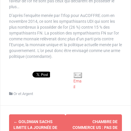
faveur de l’or ne sont pas ceux qui déclarent en posséder le
plus…
D’après l’enquête menée par l’Ifop pour AuCOFFRE.com en
novembre 2014, ce sont les sympathisants UDI qui sont les
plus nombreux à posséder de l’or (26 %) contre 15 % des
sympathisants FN. La position des sympathisants FN sur l’or
comme monnaie relèverait donc plus d’un parti pris contre
l’Europe, la monnaie unique et la politique actuelle menée par le
gouvernement. L’or peut donc être envisagé comme une arme
politique (contendante).
Ema
il
Or et Argent
Navigation
←
GOLDMAN SACHS
CHAMBRE DE
d'article
LIMITE LA JOURNÉE DE
COMMERCE US : PAS DE