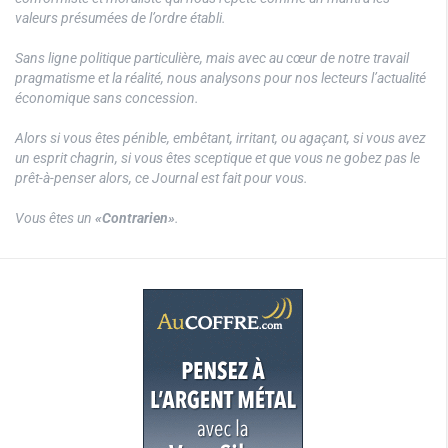
valeurs présumées de l’ordre établi.
Sans ligne politique particulière, mais avec au cœur de notre travail
pragmatisme et la réalité, nous analysons pour nos lecteurs l’actualité
économique sans concession.
Alors si vous êtes pénible, embêtant, irritant, ou agaçant, si vous avez
un esprit chagrin, si vous êtes sceptique et que vous ne gobez pas le
prêt-à-penser alors, ce Journal est fait pour vous.
Vous êtes un
«Contrarien»
.