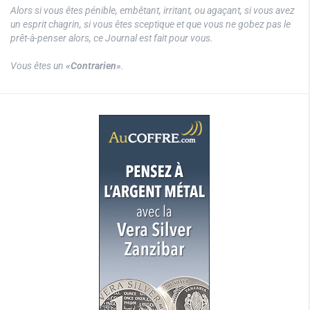
Alors si vous êtes pénible, embêtant, irritant, ou agaçant, si vous avez
un esprit chagrin, si vous êtes sceptique et que vous ne gobez pas le
prêt-à-penser alors, ce Journal est fait pour vous.
Vous êtes un
«Contrarien»
.