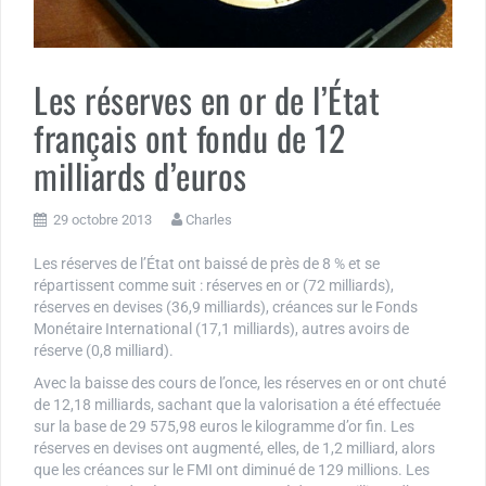
Les réserves en or de l’État
français ont fondu de 12
milliards d’euros
29 octobre 2013
Charles
Les réserves de l’État ont baissé de près de 8 % et se
répartissent comme suit : réserves en or (72 milliards),
réserves en devises (36,9 milliards), créances sur le Fonds
Monétaire International (17,1 milliards), autres avoirs de
réserve (0,8 milliard).
Avec la baisse des cours de l’once, les réserves en or ont chuté
de 12,18 milliards, sachant que la valorisation a été effectuée
sur la base de 29 575,98 euros le kilogramme d’or fin. Les
réserves en devises ont augmenté, elles, de 1,2 milliard, alors
que les créances sur le FMI ont diminué de 129 millions. Les