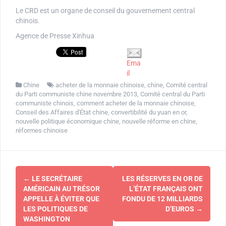
Le CRD est un organe de conseil du gouvernement central
chinois.
Agence de Presse Xinhua
Ema
il
Chine
acheter de la monnaie chinoise
,
chine
,
Comité central
du Parti communiste chine novembre 2013
,
Comité central du Parti
communiste chinois
,
comment acheter de la monnaie chinoise
,
Conseil des Affaires d'État chine
,
convertibilité du yuan en or
,
nouvelle politique économique chine
,
nouvelle réforme en chine
,
réformes chinoise
Navigation
←
LE SECRÉTAIRE
LES RÉSERVES EN OR DE
d'article
AMÉRICAIN AU TRÉSOR
L’ÉTAT FRANÇAIS ONT
APPELLE À ÉVITER QUE
FONDU DE 12 MILLIARDS
LES POLITIQUES DE
D’EUROS
→
WASHINGTON