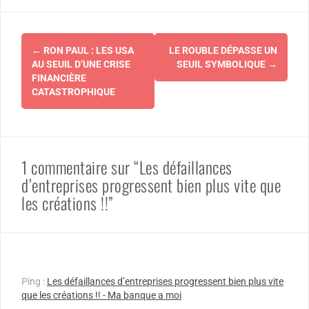
Navigation
←
RON PAUL : LES USA
LE ROUBLE DÉPASSE UN
d'article
AU SEUIL D’UNE CRISE
SEUIL SYMBOLIQUE
→
FINANCIÈRE
CATASTROPHIQUE
1 commentaire sur “Les défaillances
d’entreprises progressent bien plus vite que
les créations !!”
Ping :
Les défaillances d’entreprises progressent bien plus vite
que les créations !! - Ma banque a moi