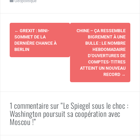
Géopolitique
Navigation
←
GREXIT : MINI-
CHINE – ÇA RESSEMBLE
d'article
SOMMET DE LA
BIGREMENT À UNE
DERNIÈRE CHANCE À
BULLE : LE NOMBRE
BERLIN
HEBDOMADAIRE
D’OUVERTURES DE
COMPTES-TITRES
ATTEINT UN NOUVEAU
RECORD
→
1 commentaire sur “Le Spiegel sous le choc :
Washington poursuit sa coopération avec
Moscou !”