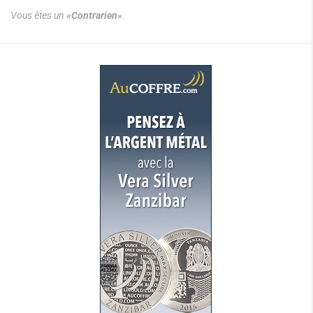
Vous êtes un
«Contrarien»
.