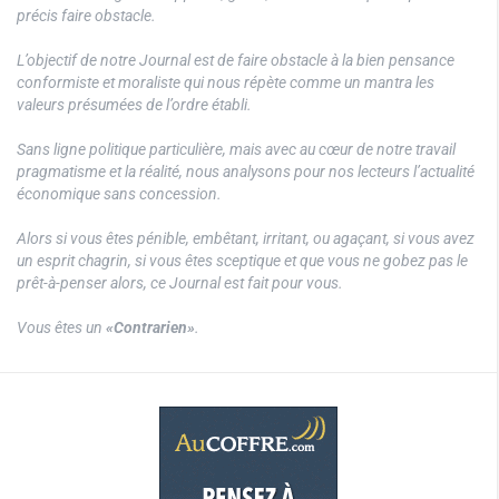
précis faire obstacle.
L’objectif de notre Journal est de faire obstacle à la bien pensance
conformiste et moraliste qui nous répète comme un mantra les
valeurs présumées de l’ordre établi.
Sans ligne politique particulière, mais avec au cœur de notre travail
pragmatisme et la réalité, nous analysons pour nos lecteurs l’actualité
économique sans concession.
Alors si vous êtes pénible, embêtant, irritant, ou agaçant, si vous avez
un esprit chagrin, si vous êtes sceptique et que vous ne gobez pas le
prêt-à-penser alors, ce Journal est fait pour vous.
Vous êtes un
«Contrarien»
.