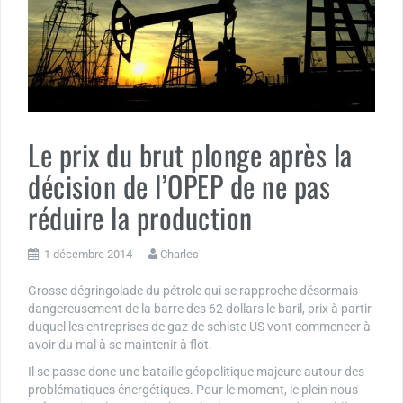
Le prix du brut plonge après la
décision de l’OPEP de ne pas
réduire la production
1 décembre 2014
Charles
Grosse dégringolade du pétrole qui se rapproche désormais
dangereusement de la barre des 62 dollars le baril, prix à partir
duquel les entreprises de gaz de schiste US vont commencer à
avoir du mal à se maintenir à flot.
Il se passe donc une bataille géopolitique majeure autour des
problématiques énergétiques. Pour le moment, le plein nous