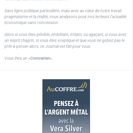
Sans ligne politique particulière, mais avec au cœur de notre travail
pragmatisme et la réalité, nous analysons pour nos lecteurs l’actualité
économique sans concession.
Alors si vous êtes pénible, embêtant, irritant, ou agaçant, si vous avez
un esprit chagrin, si vous êtes sceptique et que vous ne gobez pas le
prêt-à-penser alors, ce Journal est fait pour vous.
Vous êtes un
«Contrarien»
.