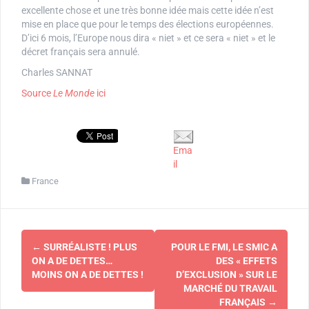
excellente chose et une très bonne idée mais cette idée n’est
mise en place que pour le temps des élections européennes.
D’ici 6 mois, l’Europe nous dira « niet » et ce sera « niet » et le
décret français sera annulé.
Charles SANNAT
Source
Le Monde
ici
Ema
il
France
Navigation
←
SURRÉALISTE ! PLUS
POUR LE FMI, LE SMIC A
d'article
ON A DE DETTES…
DES « EFFETS
MOINS ON A DE DETTES !
D’EXCLUSION » SUR LE
MARCHÉ DU TRAVAIL
FRANÇAIS
→