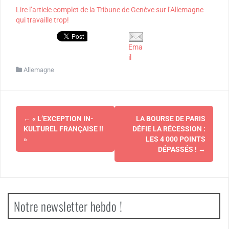
Lire l’article complet de la Tribune de Genève sur l’Allemagne
qui travaille trop!
Ema
il
Allemagne
Navigation
←
« L’EXCEPTION IN-
LA BOURSE DE PARIS
d'article
KULTUREL FRANÇAISE !!
DÉFIE LA RÉCESSION :
»
LES 4 000 POINTS
DÉPASSÉS !
→
Notre newsletter hebdo !