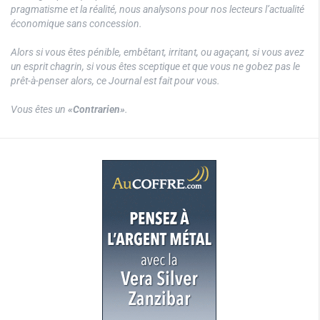
pragmatisme et la réalité, nous analysons pour nos lecteurs l’actualité
économique sans concession.
Alors si vous êtes pénible, embêtant, irritant, ou agaçant, si vous avez
un esprit chagrin, si vous êtes sceptique et que vous ne gobez pas le
prêt-à-penser alors, ce Journal est fait pour vous.
Vous êtes un
«Contrarien»
.