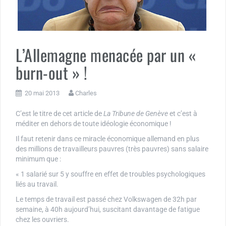
L’Allemagne menacée par un «
burn-out » !
20 mai 2013
Charles
C’est le titre de cet article de
La Tribune de Genève
et c’est à
méditer en dehors de toute idéologie économique !
Il faut retenir dans ce miracle économique allemand en plus
des millions de travailleurs pauvres (très pauvres) sans salaire
minimum que :
« 1 salarié sur 5 y souffre en effet de troubles psychologiques
liés au travail.
Le temps de travail est passé chez Volkswagen de 32h par
semaine, à 40h aujourd’hui, suscitant davantage de fatigue
chez les ouvriers.