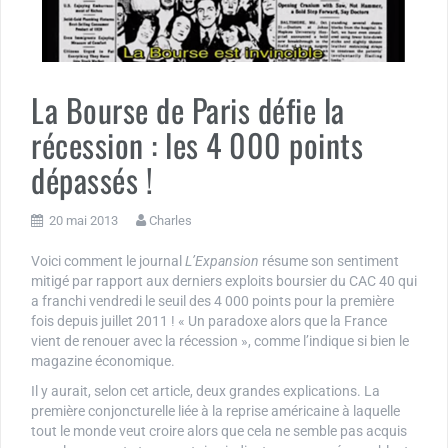
La Bourse de Paris défie la
récession : les 4 000 points
dépassés !
20 mai 2013
Charles
Voici comment le journal
L’Expansion
résume son sentiment
mitigé par rapport aux derniers exploits boursier du CAC 40 qui
a franchi vendredi le seuil des 4 000 points pour la première
fois depuis juillet 2011 ! « Un paradoxe alors que la France
vient de renouer avec la récession », comme l’indique si bien le
magazine économique.
Il y aurait, selon cet article, deux grandes explications. La
première conjoncturelle liée à la reprise américaine à laquelle
tout le monde veut croire alors que cela ne semble pas acquis