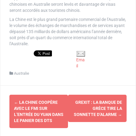
chinoises en Australie seront levés et davantage de visas
seront accordés aux touristes chinois.
La Chine est le plus grand partenaire commercial de l’Australie,
le volume des échanges de marchandises et de services ayant
dépassé 135 milliards de dollars américains l’année dernière,
soit près d’un quart du commerce international total de
l’Australie.
Ema
il
Australie
Navigation
←
LA CHINE COOPÈRE
GREXIT : LA BANQUE DE
d'article
AVEC LE FMI SUR
GRÈCE TIRE LA
L’ENTRÉE DU YUAN DANS
SONNETTE D’ALARME
→
LE PANIER DES DTS