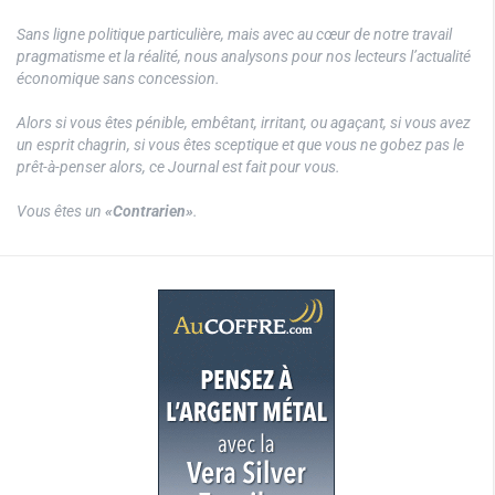
Sans ligne politique particulière, mais avec au cœur de notre travail
pragmatisme et la réalité, nous analysons pour nos lecteurs l’actualité
économique sans concession.
Alors si vous êtes pénible, embêtant, irritant, ou agaçant, si vous avez
un esprit chagrin, si vous êtes sceptique et que vous ne gobez pas le
prêt-à-penser alors, ce Journal est fait pour vous.
Vous êtes un
«Contrarien»
.