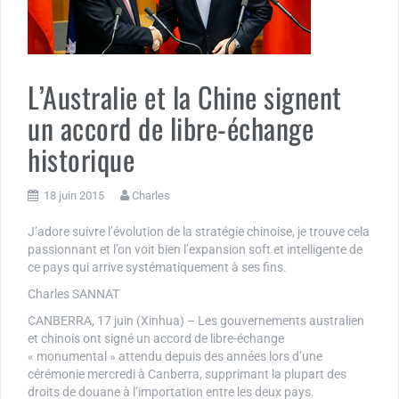
L’Australie et la Chine signent
un accord de libre-échange
historique
18 juin 2015
Charles
J’adore suivre l’évolution de la stratégie chinoise, je trouve cela
passionnant et l’on voit bien l’expansion soft et intelligente de
ce pays qui arrive systématiquement à ses fins.
Charles SANNAT
CANBERRA, 17 juin (Xinhua) – Les gouvernements australien
et chinois ont signé un accord de libre-échange
« monumental » attendu depuis des années lors d’une
cérémonie mercredi à Canberra, supprimant la plupart des
droits de douane à l’importation entre les deux pays.