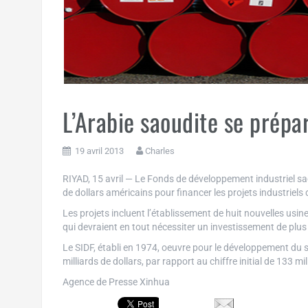
L’Arabie saoudite se prépar
19 avril 2013
Charles
RIYAD, 15 avril — Le Fonds de développement industriel sa
de dollars américains pour financer les projets industriels
Les projets incluent l’établissement de huit nouvelles usin
qui devraient en tout nécessiter un investissement de plus 
Le SIDF, établi en 1974, oeuvre pour le développement du s
milliards de dollars, par rapport au chiffre initial de 133 mil
Agence de Presse Xinhua