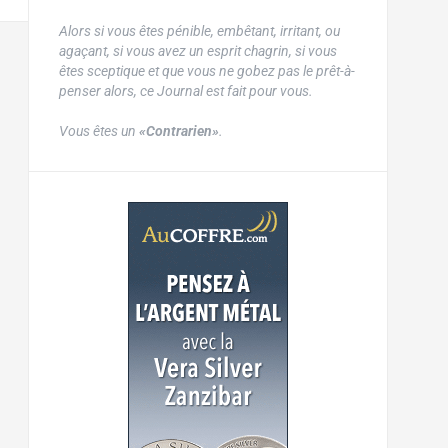
Alors si vous êtes pénible, embêtant, irritant, ou
agaçant, si vous avez un esprit chagrin, si vous
êtes sceptique et que vous ne gobez pas le prêt-à-
penser alors, ce Journal est fait pour vous.
Vous êtes un
«Contrarien»
.