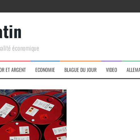
atin
ualité économique
arme de conquête géopolitique massive
OR ET ARGENT
ECONOMIE
BLAGUE DU JOUR
VIDEO
ALLEM