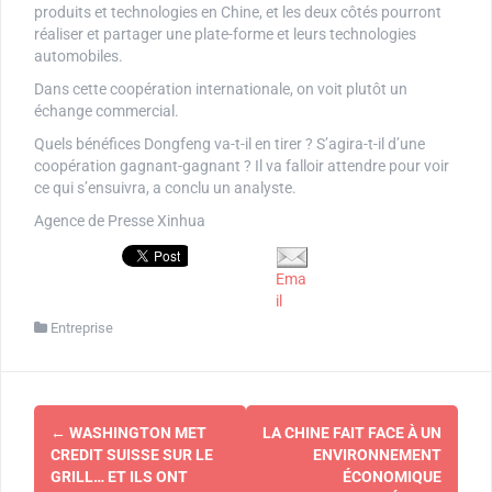
produits et technologies en Chine, et les deux côtés pourront
réaliser et partager une plate-forme et leurs technologies
automobiles.
Dans cette coopération internationale, on voit plutôt un
échange commercial.
Quels bénéfices Dongfeng va-t-il en tirer ? S’agira-t-il d’une
coopération gagnant-gagnant ? Il va falloir attendre pour voir
ce qui s’ensuivra, a conclu un analyste.
Agence de Presse Xinhua
Ema
il
Entreprise
Navigation
←
WASHINGTON MET
LA CHINE FAIT FACE À UN
d'article
CREDIT SUISSE SUR LE
ENVIRONNEMENT
GRILL… ET ILS ONT
ÉCONOMIQUE