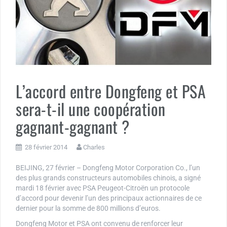
L’accord entre Dongfeng et PSA
sera-t-il une coopération
gagnant-gagnant ?
28 février 2014
Charles
BEIJING, 27 février – Dongfeng Motor Corporation Co., l’un
des plus grands constructeurs automobiles chinois, a signé
mardi 18 février avec PSA Peugeot-Citroën un protocole
d’accord pour devenir l’un des principaux actionnaires de ce
dernier pour la somme de 800 millions d’euros.
Dongfeng Motor et PSA ont convenu de renforcer leur