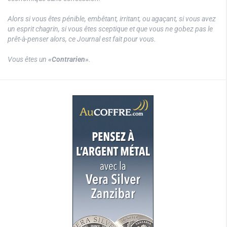
Alors si vous êtes pénible, embêtant, irritant, ou agaçant, si vous avez
un esprit chagrin, si vous êtes sceptique et que vous ne gobez pas le
prêt-à-penser alors, ce Journal est fait pour vous.
Vous êtes un
«Contrarien»
.