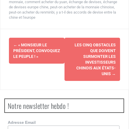
monnaie
,
comment acheter du yuan
,
échange de devises
,
échange
de devises europe chine
,
peut-on acheter de la monnaie chinoise
,
peut-on acheter du renminbi
,
y a t-il des accords de devise entre la
chine et l'europe
Navigation
←
« MONSIEUR LE
LES CINQ OBSTACLES
d'article
PRÉSIDENT, CONVOQUEZ
QUE DOIVENT
LE PEUPLE ! »
SURMONTER LES
INVESTISSEURS
CHINOIS AUX ÉTATS-
UNIS
→
Notre newsletter hebdo !
Adresse Email