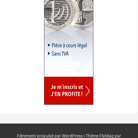
Fièrement propulsé par WordPress
|
Thème
FlyMag
par