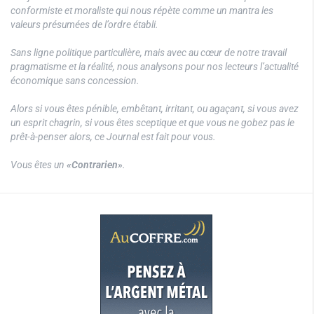
conformiste et moraliste qui nous répète comme un mantra les
valeurs présumées de l’ordre établi.
Sans ligne politique particulière, mais avec au cœur de notre travail
pragmatisme et la réalité, nous analysons pour nos lecteurs l’actualité
économique sans concession.
Alors si vous êtes pénible, embêtant, irritant, ou agaçant, si vous avez
un esprit chagrin, si vous êtes sceptique et que vous ne gobez pas le
prêt-à-penser alors, ce Journal est fait pour vous.
Vous êtes un
«Contrarien»
.