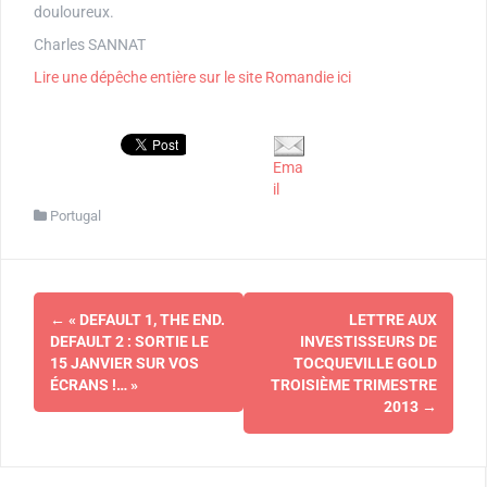
douloureux.
Charles SANNAT
Lire une dépêche entière sur le site Romandie ici
Ema
il
Portugal
Navigation
←
« DEFAULT 1, THE END.
LETTRE AUX
d'article
DEFAULT 2 : SORTIE LE
INVESTISSEURS DE
15 JANVIER SUR VOS
TOCQUEVILLE GOLD
ÉCRANS !… »
TROISIÈME TRIMESTRE
2013
→