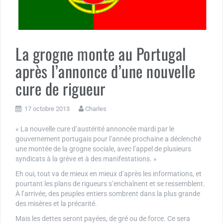
La grogne monte au Portugal
après l’annonce d’une nouvelle
cure de rigueur
17 octobre 2013
Charles
« La nouvelle cure d’austérité annoncée mardi par le
gouvernement portugais pour l’année prochaine a déclenché
une montée de la grogne sociale, avec l’appel de plusieurs
syndicats à la grève et à des manifestations. »
Eh oui, tout va de mieux en mieux d’après les informations, et
pourtant les plans de rigueurs s’enchaînent et se ressemblent.
À l’arrivée, des peuples entiers sombrent dans la plus grande
des misères et la précarité.
Mais les dettes seront payées, de gré ou de force. Ce sera