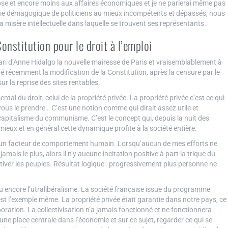
e et encore moins aux affaires économiques et je ne parlerai même pas
erie démagogique de politiciens au mieux incompétents et dépassés, nous
 misère intellectuelle dans laquelle se trouvent ses représentants.
onstitution pour le droit à l’emploi
ri d’Anne Hidalgo la nouvelle mairesse de Paris et vraisemblablement à
né récemment la modification de la Constitution, après la censure par le
sur la reprise des sites rentables.
tal du droit, celui de la propriété privée. La propriété privée c’est ce qui
 vous le prendre… C’est une notion comme qui dirait assez utile et
 capitalisme du communisme. C’est le concept qui, depuis la nuit des
ieux et en général cette dynamique profite à la société entière.
’un facteur de comportement humain. Lorsqu’aucun de mes efforts ne
mais le plus, alors il n’y aucune incitation positive à part la trique du
ver les peuples. Résultat logique : progressivement plus personne ne
 ou encore l’utralibéralisme. La société française issue du programme
t l’exemple même. La propriété privée était garantie dans notre pays, ce
ration. La collectivisation n’a jamais fonctionné et ne fonctionnera
 une place centrale dans l’économie et sur ce sujet, regarder ce qui se