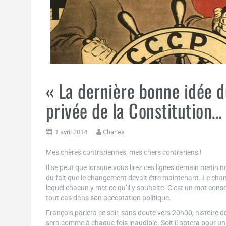
« La dernière bonne idée d
privée de la Constitution…
1 avril 2014
Charles
Mes chères contrariennes, mes chers contrariens !
Il se peut que lorsque vous lirez ces lignes demain matin 
du fait que le changement devait être maintenant. Le ch
lequel chacun y met ce qu’il y souhaite. C’est un mot consens
tout cas dans son acceptation politique.
François parlera ce soir, sans doute vers 20h00, histoire d
sera comme à chaque fois inaudible. Soit il optera pour 