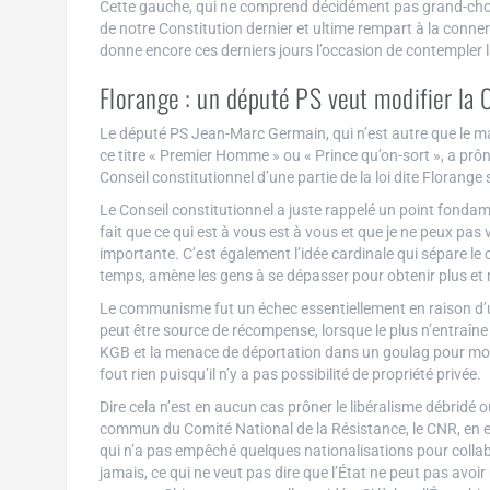
Cette gauche, qui ne comprend décidément pas grand-chos
de notre Constitution dernier et ultime rempart à la conn
donne encore ces derniers jours l’occasion de contempler la
Florange : un député PS veut modifier la C
Le député PS Jean-Marc Germain, qui n’est autre que le ma
ce titre « Premier Homme » ou « Prince qu’on-sort », a prô
Conseil constitutionnel d’une partie de la loi dite Florange 
Le Conseil constitutionnel a juste rappelé un point fondamen
fait que ce qui est à vous est à vous et que je ne peux pas
importante. C’est également l’idée cardinale qui sépare le
temps, amène les gens à se dépasser pour obtenir plus et m
Le communisme fut un échec essentiellement en raison d
peut être source de récompense, lorsque le plus n’entraîne ja
KGB et la menace de déportation dans un goulag pour moti
fout rien puisqu’il n’y a pas possibilité de propriété privée.
Dire cela n’est en aucun cas prôner le libéralisme débridé
commun du Comité National de la Résistance, le CNR, en es
qui n’a pas empêché quelques nationalisations pour collabo
jamais, ce qui ne veut pas dire que l’État ne peut pas avoir