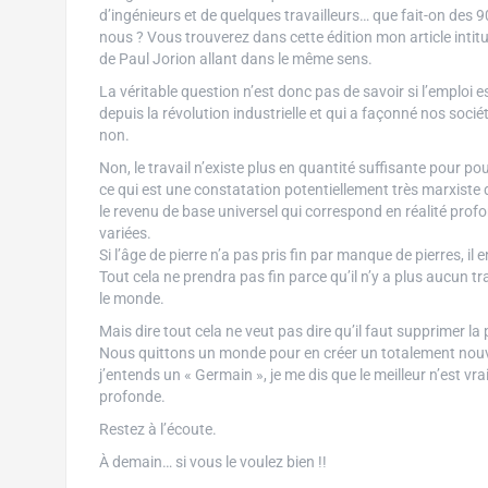
d’ingénieurs et de quelques travailleurs… que fait-on des 90
nous ? Vous trouverez dans cette édition mon article intitul
de Paul Jorion allant dans le même sens.
La véritable question n’est donc pas de savoir si l’emploi e
depuis la révolution industrielle et qui a façonné nos soc
non.
Non, le travail n’existe plus en quantité suffisante pour po
ce qui est une constatation potentiellement très marxiste da
le revenu de base universel qui correspond en réalité pro
variées.
Si l’âge de pierre n’a pas pris fin par manque de pierres, il 
Tout cela ne prendra pas fin parce qu’il n’y a plus aucun tr
le monde.
Mais dire tout cela ne veut pas dire qu’il faut supprimer la p
Nous quittons un monde pour en créer un totalement nouve
j’entends un « Germain », je me dis que le meilleur n’est 
profonde.
Restez à l’écoute.
À demain… si vous le voulez bien !!