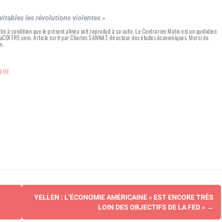
vitables les révolutions violentes »
rtie à condition que le présent alinéa soit reproduit à sa suite. Le Contrarien Matin est un quotidien
 AuCOFFRE.com. Article écrit par Charles SANNAT, directeur des études économiques. Merci de
m.
!!!
YELLEN : L’ÉCONOMIE AMÉRICAINE « EST ENCORE TRÈS
LOIN DES OBJECTIFS DE LA FED »
→