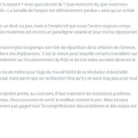
 % restant ? Avec quoi vivront-ils ? Que recevront-ils, que recevrons-
é « La bataille de l’emploi est définitivement perdue » ainsi qu’un article
st un droit ou pas, mais si l’emploi tel que nous l’avons toujours conçu
iétés modernes est encore un paradigme valable et pour moi la réponse est
ursuivre plus longtemps son rôle de répartition de la création de richesse,
ns ses implications. C’est la raison pour laquelle certains travaillent sur
fondément au fonctionnement du RSA et de nos aides sociales diverses et
en ira de même pour l’âge du travail hérité de la révolution industrielle.
avail, mais parce que sa raréfaction fera qu’il y en aura trop peu pour tout
ropriété privée, au contraire, il faut maintenir les incitations positives.
au. Nous pouvons en sortir le meilleur comme le pire. Mais lorsque
vraiment pas gagné tant l’incompréhension des problèmes et des enjeux est