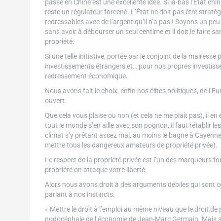
passe en Chine est une excellente idée. Si là-bas l’État ch
reste un régulateur forcené. L’État ne doit pas être stratè
redressables avec de l’argent qu’il n’a pas ! Soyons un peu 
sans avoir à débourser un seul centime et il doit le faire sa
propriété.
Si une telle initiative, portée par le conjoint de la mairesse 
investissements étrangers et… pour nos propres investiss
redressement économique.
Nous avons fait le choix, enfin nos élites politiques, de l’
ouvert.
Que cela vous plaise ou non (et cela ne me plaît pas), il en 
tout le monde s’en aille avec son pognon, il faut rétablir 
climat s’y prêtant assez mal, au moins le bagne à Cayenne
mettre tous les dangereux amateurs de propriété privée).
Le respect de la propriété privée est l’un des marqueurs f
propriété on attaque votre liberté.
Alors nous avons droit à des arguments débiles qui sont ce
parlant à nos instincts.
« Mettre le droit à l’emploi au même niveau que le droit de p
nodocéphale de l’économie de Jean-Marc Germain. Mais sombr