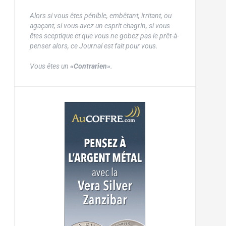
Alors si vous êtes pénible, embêtant, irritant, ou
agaçant, si vous avez un esprit chagrin, si vous
êtes sceptique et que vous ne gobez pas le prêt-à-
penser alors, ce Journal est fait pour vous.
Vous êtes un
«Contrarien»
.