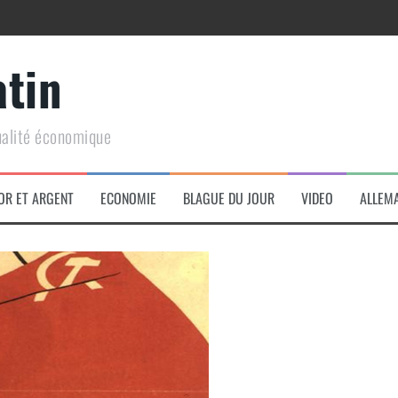
atin
ualité économique
arme de conquête géopolitique massive
OR ET ARGENT
ECONOMIE
BLAGUE DU JOUR
VIDEO
ALLEM