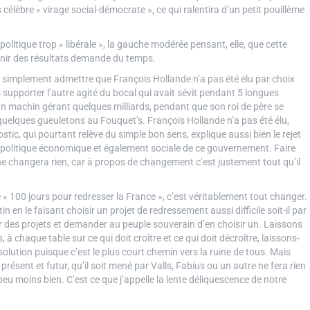
 célèbre « virage social-démocrate », ce qui ralentira d’un petit pouillème
olitique trop « libérale », la gauche modérée pensant, elle, que cette
tenir des résultats demande du temps.
as simplement admettre que François Hollande n’a pas été élu par choix
 supporter l’autre agité du bocal qui avait sévit pendant 5 longues
un machin gérant quelques milliards, pendant que son roi de père se
 quelques gueuletons au Fouquet’s. François Hollande n’a pas été élu,
stic, qui pourtant relève du simple bon sens, explique aussi bien le rejet
a politique économique et également sociale de ce gouvernement. Faire
ne changera rien, car à propos de changement c’est justement tout qu’il
 « 100 jours pour redresser la France », c’est véritablement tout changer.
 en le faisant choisir un projet de redressement aussi difficile soit-il par
er des projets et demander au peuple souverain d’en choisir un. Laissons
à chaque table sur ce qui doit croître et ce qui doit décroître, laissons-
solution puisque c’est le plus court chemin vers la ruine de tous. Mais
ésent et futur, qu’il soit mené par Valls, Fabius ou un autre ne fera rien
u moins bien. C’est ce que j’appelle la lente déliquescence de notre