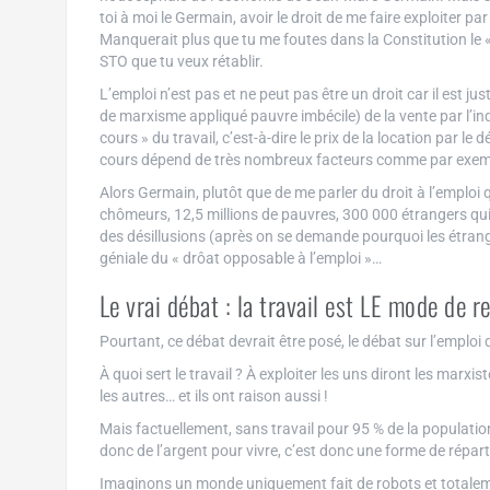
toi à moi le Germain, avoir le droit de me faire exploiter pa
Manquerait plus que tu me foutes dans la Constitution le « de
STO que tu veux rétablir.
L’emploi n’est pas et ne peut pas être un droit car il est 
de marxisme appliqué pauvre imbécile) de la vente par l’ind
cours » du travail, c’est-à-dire le prix de la location par l
cours dépend de très nombreux facteurs comme par exemple
Alors Germain, plutôt que de me parler du droit à l’emploi 
chômeurs, 12,5 millions de pauvres, 300 000 étrangers qui 
des désillusions (après on se demande pourquoi les étranger
géniale du « drôat opposable à l’emploi »…
Le vrai débat : la travail est LE mode de r
Pourtant, ce débat devrait être posé, le débat sur l’empl
À quoi sert le travail ? À exploiter les uns diront les marxist
les autres… et ils ont raison aussi !
Mais factuellement, sans travail pour 95 % de la population
donc de l’argent pour vivre, c’est donc une forme de réparti
Imaginons un monde uniquement fait de robots et totalem