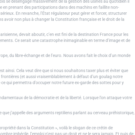
inois se désengage massivement de la gestion des usines au quotidien il
ge en prenant des participations dans des machins en faillite non-
sérieux. En revanche, l’État régulateur peut gérer et forcer, structurer
ns avoir non plus à changer la Constitution française et le droit de la
parisienne, devait aboutir, c’en est fini de la destination France pour les
ements. Ce serait une catastrophe inimaginable en terme d’image et de
Europe, du libre-échange et de l’euro. Nous avons fait le choix d’un monde
est ainsi. Cela veut dire que si nous souhaitons taxer plus et éviter que
les frontières (et aussi vraisemblablement à défaut d’un goulag notre
 ce qui permettra d’occuper notre future ex-garde des sottes pour y
ondamentaux de la démocratie et de la liberté. Lorsque l’on attaque votre
 que j’appelle des arguments reptiliens parlant au cerveau préhistorique,
ropriété dans la Constitution », voilà le slogan de ce crétin de
e imbécile, l’emploi n’est pas un droit et ne le sera jamais. Et puis de