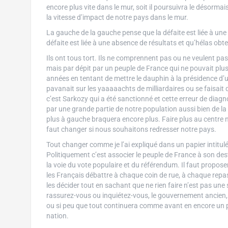
encore plus vite dans le mur, soit il poursuivra le désormais
la vitesse d’impact de notre pays dans le mur.
La gauche de la gauche pense que la défaite est liée à une p
défaite est liée à une absence de résultats et qu’hélas ob
Ils ont tous tort. Ils ne comprennent pas ou ne veulent p
mais par dépit par un peuple de France qui ne pouvait plus
années en tentant de mettre le dauphin à la présidence d’
pavanait sur les yaaaaachts de milliardaires ou se faisait
c’est Sarkozy qui a été sanctionné et cette erreur de diagno
par une grande partie de notre population aussi bien de l
plus à gauche braquera encore plus. Faire plus au centre 
faut changer si nous souhaitons redresser notre pays.
Tout changer comme je l’ai expliqué dans un papier intitulé
Politiquement c’est associer le peuple de France à son destin
la voie du vote populaire et du référendum. Il faut propos
les Français débattre à chaque coin de rue, à chaque repas, 
les décider tout en sachant que ne rien faire n’est pas une 
rassurez-vous ou inquiétez-vous, le gouvernement ancien, pr
ou si peu que tout continuera comme avant en encore un pe
nation.