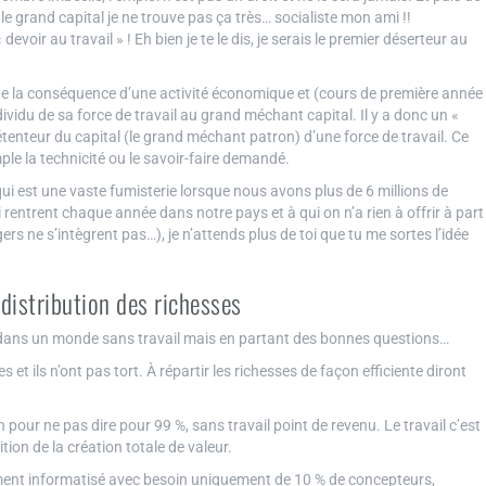
r le grand capital je ne trouve pas ça très… socialiste mon ami !!
voir au travail » ! Eh bien je te le dis, je serais le premier déserteur au
juste la conséquence d’une activité économique et (cours de première année
ividu de sa force de travail au grand méchant capital. Il y a donc un «
e détenteur du capital (le grand méchant patron) d’une force de travail. Ce
 la technicité ou le savoir-faire demandé.
qui est une vaste fumisterie lorsque nous avons plus de 6 millions de
rentrent chaque année dans notre pays et à qui on n’a rien à offrir à part
s ne s’intègrent pas…), je n’attends plus de toi que tu me sortes l’idée
edistribution des richesses
oi dans un monde sans travail mais en partant des bonnes questions…
es et ils n’ont pas tort. À répartir les richesses de façon efficiente diront
 pour ne pas dire pour 99 %, sans travail point de revenu. Le travail c’est
tion de la création totale de valeur.
ent informatisé avec besoin uniquement de 10 % de concepteurs,