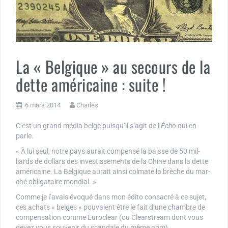
La « Belgique » au secours de la
dette américaine : suite !
6 mars 2014
Charles
C’est un grand média belge puisqu’il s’agit de l’
Écho
qui en
parle.
« À lui seul, notre pays au­rait com­pensé la baisse de 50 mil­
liards de dol­lars des in­ves­tis­se­ments de la Chine dans la dette
amé­ri­caine. La Bel­gique au­rait ainsi colmaté la brèche du mar­
ché obli­ga­taire mon­dial. »
Comme je l’avais évoqué dans mon édito consacré à ce sujet,
ces achats « belges » pouvaient être le fait d’une chambre de
compensation comme Euroclear (ou Clearstream dont vous
devez vous souvenir du scandale du même nom).