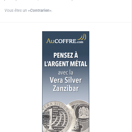
Vous êtes un
«Contrarien»
.